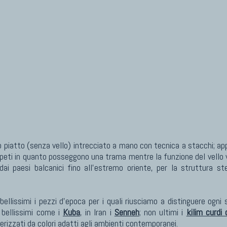
ppeti in quanto posseggono una trama mentre la funzione del vello vi
e dai paesi balcanici fino all'estremo oriente, per la struttura
 bellissimi i pezzi d'epoca per i quali riusciamo a distinguere ogni
i bellissimi come i
Kuba
, in Iran i
Senneh
; non ultimi i
kilim curdi
rizzati da colori adatti agli ambienti contemporanei.