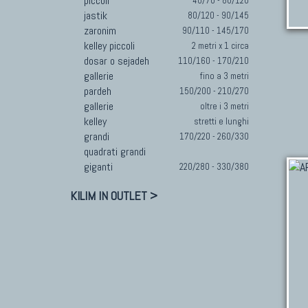
piccoli
40/70 - 80/120
jastik
80/120 - 90/145
zaronim
90/110 - 145/170
kelley piccoli
2 metri x 1 circa
dosar o sejadeh
110/160 - 170/210
gallerie
fino a 3 metri
pardeh
150/200 - 210/270
gallerie
oltre i 3 metri
kelley
stretti e lunghi
grandi
170/220 - 260/330
quadrati grandi
giganti
220/280 - 330/380
KILIM IN OUTLET >