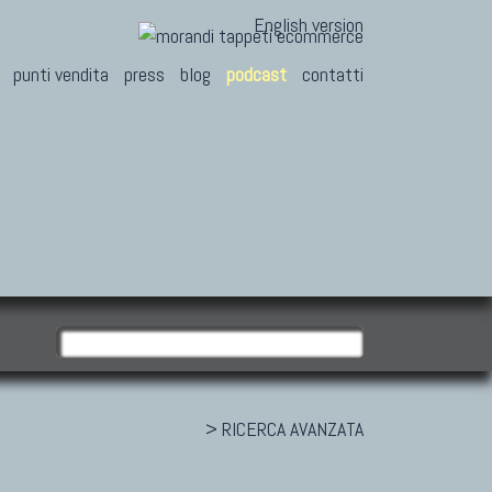
English version
punti vendita
press
blog
podcast
contatti
> RICERCA AVANZATA