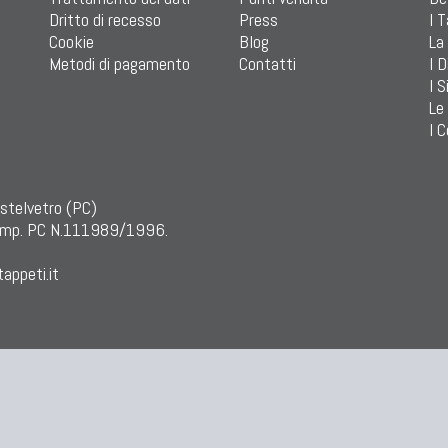
Dritto di recesso
Press
I 
Cookie
Blog
La
Metodi di pagamento
Contatti
I D
I S
Le
I C
astelvetro (PC)
mp. PC N.111989/1996.
appeti.it