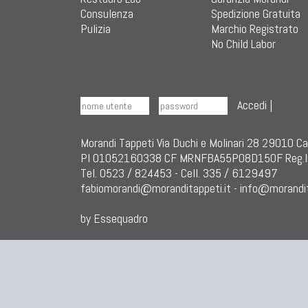
Consulenza
Spedizione Gratuita
Pulizia
Marchio Registrato
No Child Labor
Accedi
|
Morandi Tappeti Via Duchi e Molinari 28 29010 C
PI 01052160338 CF MRNFBA55P08D150F Reg.I
Tel. 0523 / 824453 - Cell. 335 / 6129497
fabiomorandi@moranditappeti.it
-
info@morandit
by Essequadro