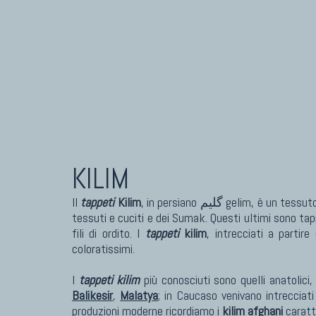
KILIM
Il
tappeti
Kilim
, in persiano گلیم gelim, è un tessuto piatto (senza vello) intrecciato a mano con tecnica a stacchi; appartiene alla stessa categoria degli arazzi, dei Cicim
tessuti e cuciti e dei Sumak. Questi ultimi sono ta
fili di ordito. I
tappeti
kilim
, intrecciati a partir
coloratissimi.
I
tappeti kilim
più conosciuti sono quelli anatolici,
Balikesir
,
Malatya
; in Caucaso venivano intrecciat
produzioni moderne ricordiamo i
kilim afghani
caratte