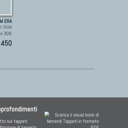
IM ERA
d. 9338
 x 306
450
pprofondimenti
tto sui tappeti
finizione di tappeto