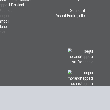
Tappeti Persiani
 tecnica
Scarica il
isegni
Visual Book (pdf)
imboli
 lane
olori