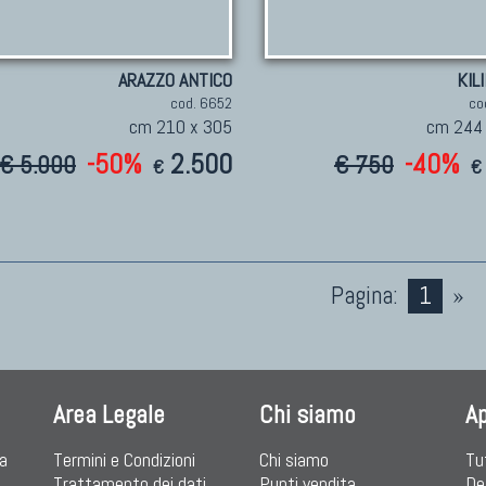
ARAZZO ANTICO
KIL
cod. 6652
co
cm 210 x 305
cm 244
-50%
2.500
-40%
€ 5.000
€ 750
€
€
Pagina:
1
»
Area Legale
Chi siamo
A
ia
Termini e Condizioni
Chi siamo
Tu
Trattamento dei dati
Punti vendita
De