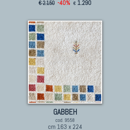
-40%
1.290
€ 2.150
€
GABBEH
cod. 9558
cm 163 x 224