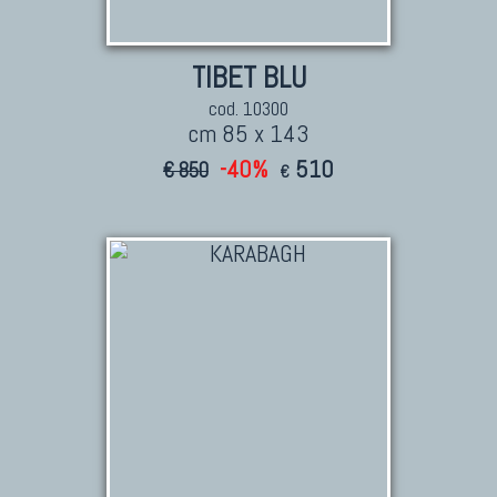
TIBET BLU
cod. 10300
cm 85 x 143
-40%
510
€ 850
€