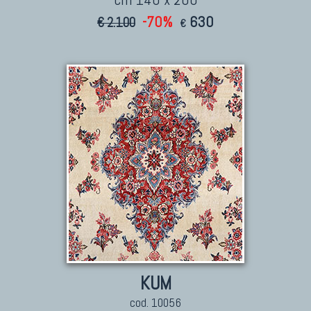
-70%
630
€ 2.100
€
KUM
cod. 10056