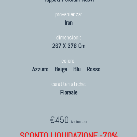
provenienza:
Iran
dimensioni:
267 X 376 Cm
colore:
Azzurro
Beige
Blu
Rosso
caratteristiche:
Floreale
€450
iva inclusa
SCONTO LIQUIDAZIONE -70%