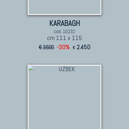
KARABAGH
cod. 10232
cm 111 x 115
-30%
2.450
€ 3.500
€