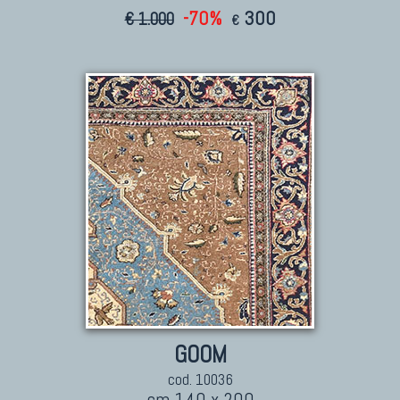
-70%
300
€ 1.000
€
GOOM
cod. 10036
cm 140 x 200