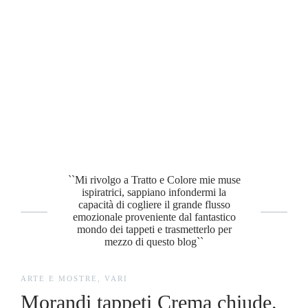
VARI
ARTE E MOSTRE
ARTE E MOSTRE
ARTE E MOSTRE
,
VARI
Chiusura punto vendita di Crema.
Morandi Tappeti presente a
Morandi tappeti Crema chiude.
Liquidazione Totale
Bergamo Antiquaria 2026
EMOZIONI AUDACI
``Mi rivolgo a Tratto e Colore mie muse
ispiratrici, sappiano infondermi la
capacità di cogliere il grande flusso
emozionale proveniente dal fantastico
mondo dei tappeti e trasmetterlo per
mezzo di questo blog``
ARTE E MOSTRE
,
VARI
Morandi tappeti Crema chiude.