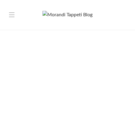
ARTE E MOSTRE
,
VARI
Morandi tappeti Crema chiude.
VARI
Chiusura punto vendita di Crema. Liquidazione Totale
ARTE E MOSTRE
Morandi Tappeti presente a Bergamo Antiquaria 2026
ARTE E MOSTRE
EMOZIONI AUDACI