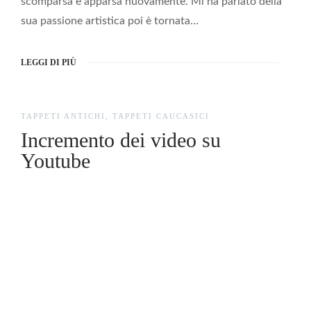
scomparsa e apparsa nuovamente. Mi ha parlato della
sua passione artistica poi è tornata…
LEGGI DI PIÙ
TAPPETI ANTICHI
,
TAPPETI CAUCASICI
Incremento dei video su
Youtube