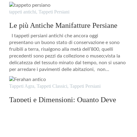
tappeti antichi
,
Tappeti Persiani
Le più Antiche Manifatture Persiane
I tappeti persiani antichi che ancora oggi
presentano un buono stato di conservazione e sono
fruibili a terra, risalgono alla metà dell’800, quelli
precedenti sono pezzi da collezione o museo;vista la
delicatezza del tessuto minato dal tempo, non si usano
per arredare i pavimenti delle abitazioni, non…
Tappeti Agra
,
Tappeti Classici
,
Tappeti Persiani
Tappeti e Dimensioni: Quanto Deve
Essere Grande il Tappeto in Ogni
Stanza
Tappeti: misure e dimensioni Le dimensioni dei tappeti
hanno un nome: quindi, ad esempio, se cerco un