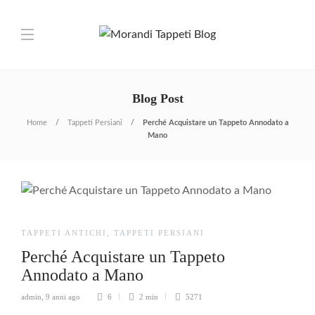
Blog Post
Home
Tappeti Persiani
Perché Acquistare un Tappeto Annodato a
Mano
TAPPETI ANTICHI
,
TAPPETI PERSIANI
Perché Acquistare un Tappeto
Annodato a Mano
admin
,
9 anni ago
6
2 min
5271