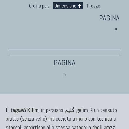
Marco Nereo Rotelli
Ordina per:
Dimensione
Prezzo
Daniela Marchetti
Chuk Palu
»
Giorgio Palù
Fabio Morandi
Vito Catalano
»
Il
tappeti
Kilim
, in persiano گلیم gelim, è un tessuto
TAPPETI PERSIANI
piatto (senza vello) intrecciato a mano con tecnica a
Tappeti Persiani Antichi
stacchi; appartiene alla stessa categoria degli arazzi,
Tappeti Persiani Vecchi