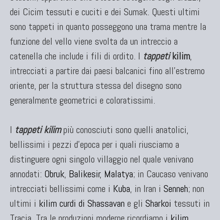
dei Cicim tessuti e cuciti e dei Sumak. Questi ultimi
Tappeti Persiani Nuovi
Tappeti Persiani Moderni
sono tappeti in quanto posseggono una trama mentre la
funzione del vello viene svolta da un intreccio a
catenella che include i fili di ordito. I
tappeti
kilim
,
intrecciati a partire dai paesi balcanici fino all'estremo
oriente, per la struttura stessa del disegno sono
generalmente geometrici e coloratissimi.
I
tappeti kilim
più conosciuti sono quelli anatolici,
TAPPETI CLASSICI
bellissimi i pezzi d'epoca per i quali riusciamo a
Collezione Hyderabad
distinguere ogni singolo villaggio nel quale venivano
Collezione Peshawar
annodati:
Obruk
,
Balikesir
,
Malatya
; in Caucaso venivano
Collezione Agra
intrecciati bellissimi come i
Kuba
, in Iran i
Senneh
; non
Collezione Zigler
ultimi i
kilim curdi di Shassavan
e gli
Sharkoi
tessuti in
Tracia. Tra le produzioni moderne ricordiamo i
kilim