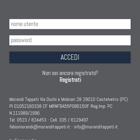
TAPPETI ANTICHI DA COLLEZIONE
Tappeti Anatolici Antichi
Tappeti Cinesi Antichi
Tappeti Turcomanni Antichi
ACCEDI
Tappeti Agra Antichi E Antica Asia
Non sei ancora registrato?
Registrati
Morandi Tappeti Via Duchi e Molinari 28 29010 Castelvetro (PC)
PI 01052160338 CF MRNFBA55P08D150F Reg.Imp. PC
N.111989/1996.
Tel. 0523 / 824453 - Cell. 335 / 6129497
fabiomorandi@moranditappeti.it
-
info@moranditappeti.it
KILIM
Kilim Vecchi E Antichi