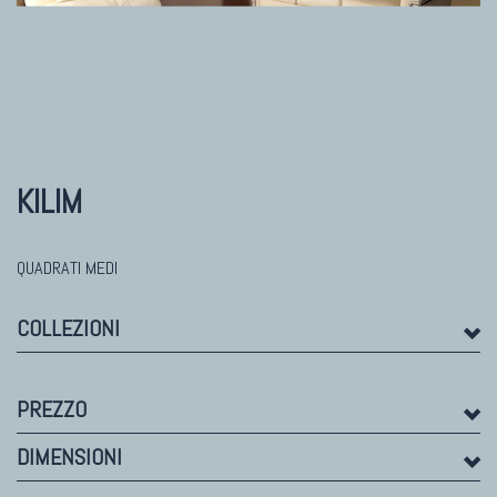
TAPPETI MODERNI
Tibet Contemporanei
Himalayan
Bhadohi Moderni
Kala Laie
KILIM
Reloaded
Tappeti Moderni Collezione Morandi
QUADRATI MEDI
COLLEZIONI
PREZZO
DIMENSIONI
TAPPETI DI DESIGN D'ARTE