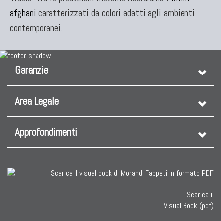
afghani
caratterizzati da colori adatti agli ambienti
contemporanei.
Garanzie
TAPPETI CAUCASICI
Area Legale
Tappeti Caucasici Antichi: Kazak
Tappeti Caucasici Antichi: Karabagh
Tappeti Caucasici Antichi : Shirvan
Approfondimenti
Tappeti Caucasici Vecchi E Nuovi
Scarica il
Visual Book (pdf)