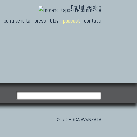
English version
punti vendita
press
blog
podcast
contatti
> RICERCA AVANZATA