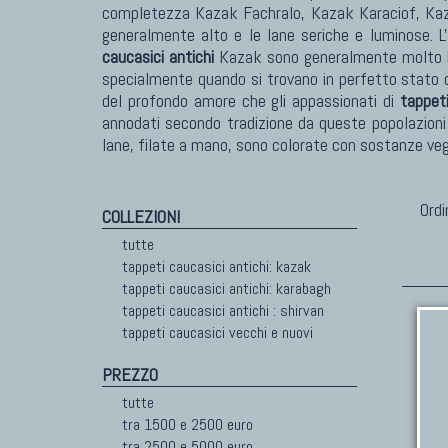
completezza Kazak Fachralo, Kazak Karaciof, Kazak
generalmente alto e le lane seriche e luminose. L
caucasici antichi
Kazak sono generalmente molto lar
specialmente quando si trovano in perfetto stato d
del profondo amore che gli appassionati di
tappeti
annodati secondo tradizione da queste popolazioni
lane, filate a mano, sono colorate con sostanze veg
Ordi
COLLEZIONI
tutte
tappeti caucasici antichi: kazak
tappeti caucasici antichi: karabagh
tappeti caucasici antichi : shirvan
tappeti caucasici vecchi e nuovi
PREZZO
tutte
tra 1500 e 2500 euro
tra 2500 e 5000 euro