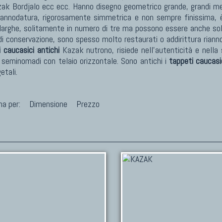
 Bordjalo ecc ecc. Hanno disegno geometrico grande, grandi medagl
'annodatura, rigorosamente simmetrica e non sempre finissima, è
ghe, solitamente in numero di tre ma possono essere anche solam
i conservazione, sono spesso molto restaurati o addirittura riann
 caucasici antichi
Kazak nutrono, risiede nell'autenticità e nella 
 seminomadi con telaio orizzontale. Sono antichi i
tappeti caucasi
etali.
na per:
Dimensione
Prezzo