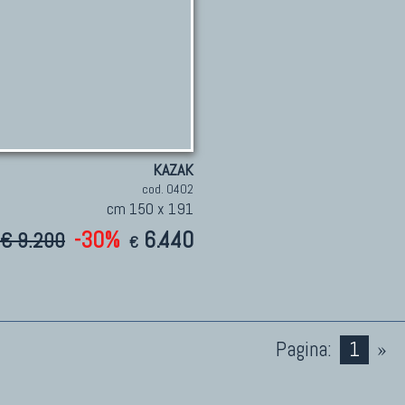
KAZAK
cod. 0402
cm 150 x 191
-30%
6.440
€ 9.200
€
Pagina:
1
»