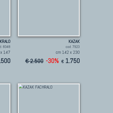
KRALO
KAZAK
d. 8348
cod. 7923
 x 147
cm 142 x 230
.500
-30%
1.750
€ 2.500
€