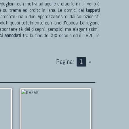
ioni con motivi ad aquile o cruciformi, il vello è
 su trama ed ordito in lana. Le cornici dei
tappeti
ente una o due. Apprezzatissimi dai collezionisti
odati quasi totalmente con lane d'epoca. La ragione
spontaneità dei disegni, semplici ma elegantissimi,
ci annodati
tra la fine del XIX secolo ed il 1920, le
Pagina:
1
»