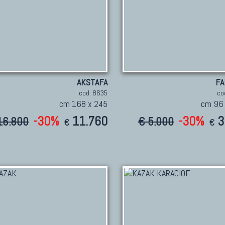
AKSTAFA
FA
cod. 8635
co
cm 168 x 245
cm 96
-30%
11.760
-30%
3
16.800
€ 5.000
€
€