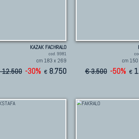
KAZAK FACHRALO
cod. 9981
co
cm 183 x 269
cm 150
-30%
8.750
-50%
1
 12.500
€ 3.500
€
€