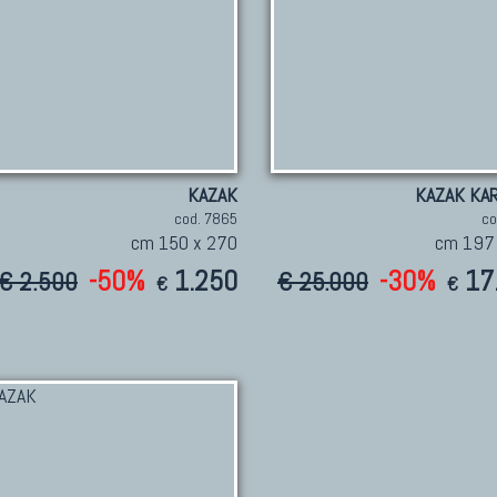
KAZAK
KAZAK KAR
cod. 7865
co
cm 150 x 270
cm 197
-50%
1.250
-30%
17
€ 2.500
€ 25.000
€
€