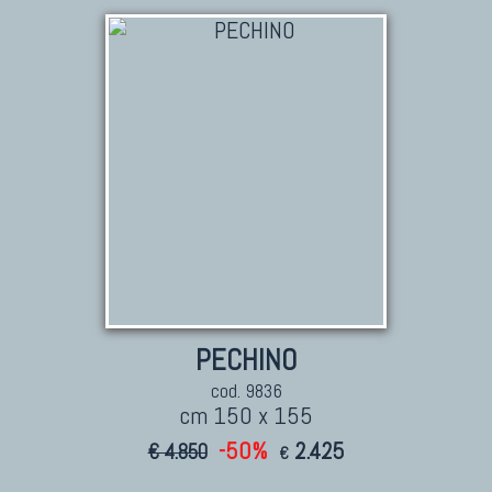
TAPPETI PERSIANI
Tappeti Persiani Antichi
Tappeti Persiani Vecchi
Tappeti Persiani Nuovi
Tappeti Persiani Moderni
TAPPETI CLASSICI
Collezione Hyderabad
PECHINO
Collezione Peshawar
Collezione Agra
cod. 9836
cm 150 x 155
Collezione Zigler
-50%
2.425
€ 4.850
€