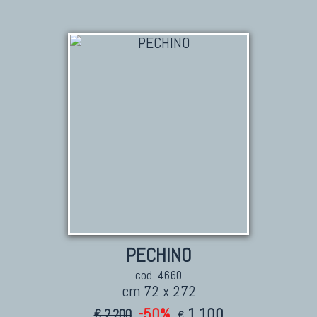
PECHINO
cod. 4660
cm 72 x 272
-50%
1.100
€ 2.200
€