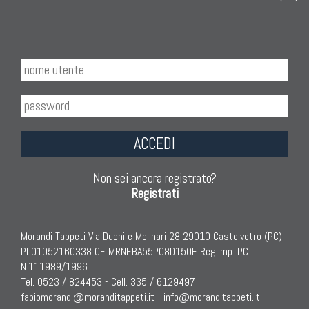
ACCEDI
Non sei ancora registrato?
Registrati
Morandi Tappeti Via Duchi e Molinari 28 29010 Castelvetro (PC)
PI 01052160338 CF MRNFBA55P08D150F Reg.Imp. PC
N.111989/1996.
Tel. 0523 / 824453 - Cell. 335 / 6129497
fabiomorandi@moranditappeti.it
-
info@moranditappeti.it