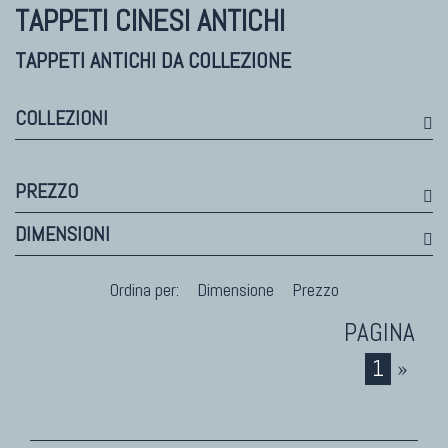
Himalayan
TAPPETI CINESI ANTICHI
Bhadohi Moderni
Kala Laie
TAPPETI ANTICHI DA COLLEZIONE
Reloaded
Tappeti Moderni Collezione Morandi
COLLEZIONI
PREZZO
TAPPETI DI DESIGN D'ARTE
DIMENSIONI
Marco Nereo Rotelli
Daniela Marchetti
Ordina per:
Dimensione
Prezzo
Chuk Palu
Giorgio Palù
Fabio Morandi
1
»
Vito Catalano