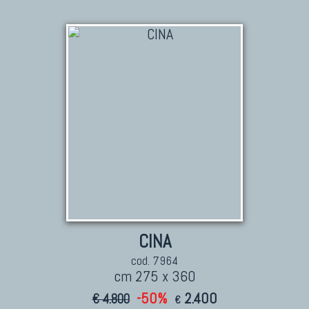
KILIM
Kilim Vecchi E Antichi
Kilim Nuovi
Nuovissimi Kilim India
Arazzi E Ricami
TAPPETI PER ARREDAMENTO
Tappeti Turchi Vecchi E Nuovi
Tappeti Turcomanni Vecchi E Nuovi
Tappeti Ghazni
CINA
Tappeti Beluci
cod. 7964
cm 275 x 360
Tappeti Dal Mondo
-50%
2.400
€ 4.800
€