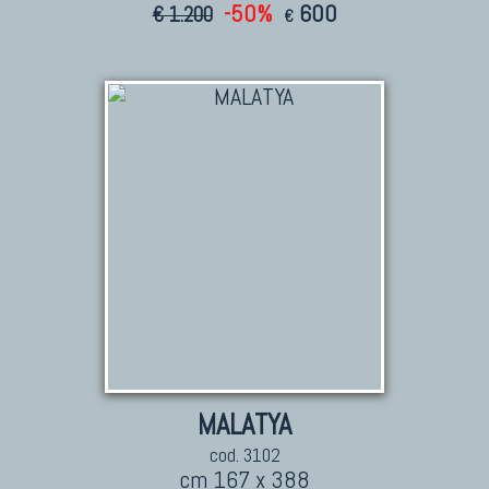
-50%
600
€ 1.200
€
MALATYA
cod. 3102
cm 167 x 388