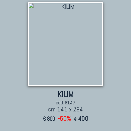
TAPPETI PERSIANI
Tappeti Persiani Antichi
Tappeti Persiani Vecchi
Tappeti Persiani Nuovi
Tappeti Persiani Moderni
TAPPETI CLASSICI
Collezione Hyderabad
KILIM
Collezione Peshawar
Collezione Agra
cod. 8147
cm 141 x 294
Collezione Zigler
-50%
400
€ 800
€