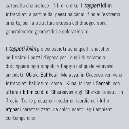
catenella che include i fili di ordito. I
tappeti
kilim
,
intrecciati a partire dai paesi balcanici fino all'estremo
oriente, per la struttura stessa del disegno sono
generalmente geometrici e coloratissimi.
I
tappeti kilim
più conosciuti sono quelli anatolici,
bellissimi i pezzi d'epoca per i quali riusciamo a
distinguere ogni singolo villaggio nel quale venivano
annodati:
Obruk
,
Balikesir
,
Malatya
; in Caucaso venivano
intrecciati bellissimi come i
Kuba
, in Iran i
Senneh
; non
ultimi i
kilim curdi di Shassavan
e gli
Sharkoi
tessuti in
Tracia. Tra le produzioni moderne ricordiamo i
kilim
afghani
caratterizzati da colori adatti agli ambienti
contemporanei.