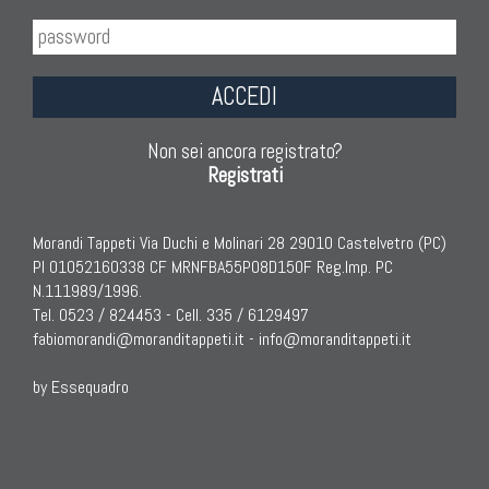
ACCEDI
Non sei ancora registrato?
Registrati
Morandi Tappeti Via Duchi e Molinari 28 29010 Castelvetro (PC)
PI 01052160338 CF MRNFBA55P08D150F Reg.Imp. PC
N.111989/1996.
Tel. 0523 / 824453 - Cell. 335 / 6129497
fabiomorandi@moranditappeti.it
-
info@moranditappeti.it
by Essequadro