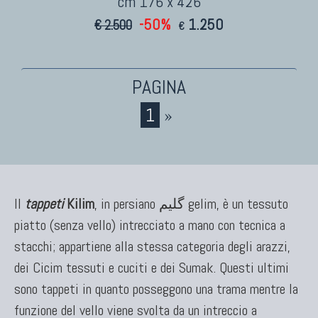
cm 176 x 426
-50%
1.250
€ 2.500
€
1
»
Il
tappeti
Kilim
, in persiano گلیم gelim, è un tessuto
piatto (senza vello) intrecciato a mano con tecnica a
stacchi; appartiene alla stessa categoria degli arazzi,
dei Cicim tessuti e cuciti e dei Sumak. Questi ultimi
sono tappeti in quanto posseggono una trama mentre la
funzione del vello viene svolta da un intreccio a