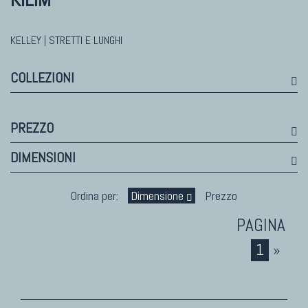
Himalayan
Bhadohi Moderni
Kala Laie
KELLEY | STRETTI E LUNGHI
Reloaded
COLLEZIONI
Tappeti Moderni Collezione Morandi
PREZZO
TAPPETI DI DESIGN D'ARTE
DIMENSIONI
Marco Nereo Rotelli
Daniela Marchetti
Ordina per:
Dimensione
Prezzo
Chuk Palu
Giorgio Palù
1
»
Fabio Morandi
Vito Catalano