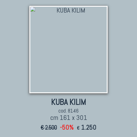
TAPPETI CAUCASICI
Tappeti Caucasici Antichi: Kazak
Tappeti Caucasici Antichi: Karabagh
Tappeti Caucasici Antichi : Shirvan
Tappeti Caucasici Vecchi E Nuovi
TAPPETI ANTICHI DA COLLEZIONE
Tappeti Anatolici Antichi
Tappeti Cinesi Antichi
KUBA KILIM
Tappeti Turcomanni Antichi
Tappeti Agra Antichi E Antica Asia
cod. 8146
cm 161 x 301
-50%
1.250
€ 2.500
€