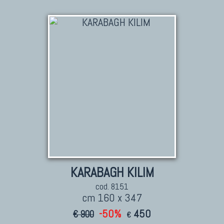
KILIM
Kilim Vecchi E Antichi
Kilim Nuovi
Nuovissimi Kilim India
Arazzi E Ricami
TAPPETI PER ARREDAMENTO
Tappeti Turchi Vecchi E Nuovi
Tappeti Turcomanni Vecchi E Nuovi
Tappeti Ghazni
KARABAGH KILIM
Tappeti Beluci
cod. 8151
Tappeti Dal Mondo
cm 160 x 347
-50%
450
€ 900
€