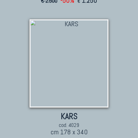
-50%
1.250
€ 2.500
€
KARS
cod. 4029
cm 178 x 340