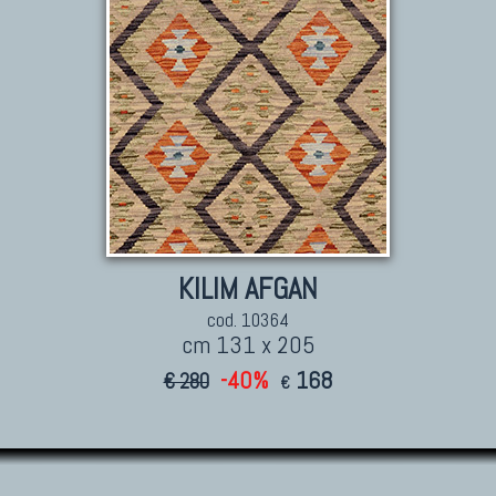
KILIM AFGAN
cod. 10364
cm 131 x 205
-40%
168
€ 280
€