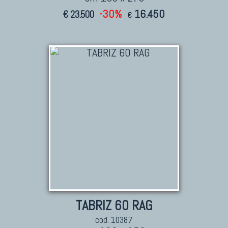
-30%
16.450
€ 23.500
€
TABRIZ 60 RAG
cod. 10387