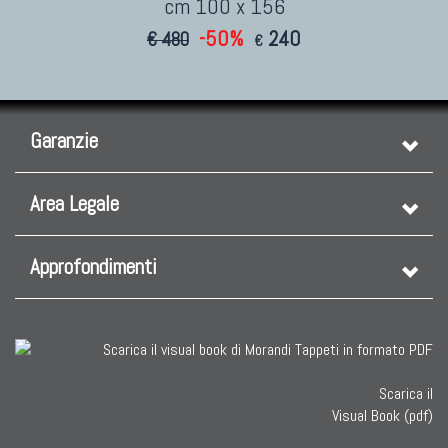
cm 100 x 156
-50%
240
€ 480
€
Garanzie
Area Legale
Approfondimenti
Scarica il
Visual Book (pdf)