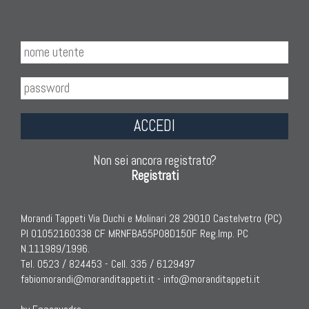
ACCEDI
Non sei ancora registrato?
Registrati
Morandi Tappeti Via Duchi e Molinari 28 29010 Castelvetro (PC)
PI 01052160338 CF MRNFBA55P08D150F Reg.Imp. PC
N.111989/1996.
Tel. 0523 / 824453 - Cell. 335 / 6129497
fabiomorandi@moranditappeti.it
-
info@moranditappeti.it