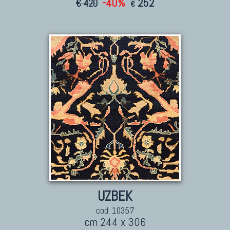
-40%
252
€ 420
€
UZBEK
cod. 10357
cm 244 x 306