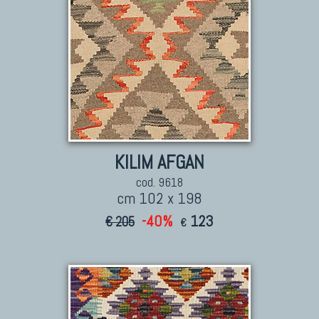
KILIM AFGAN
cod. 9618
cm 102 x 198
-40%
123
€ 205
€