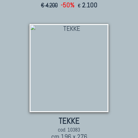
-50%
2.100
€ 4.200
€
TEKKE
cod. 10383
cm 196 x 276