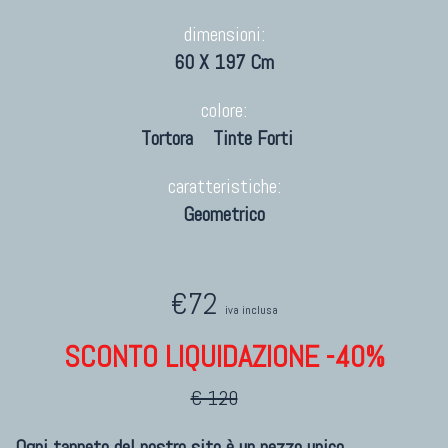
dimensioni:
60 X 197 Cm
colore:
Tortora
Tinte Forti
caratteristiche:
Geometrico
€72
iva inclusa
SCONTO LIQUIDAZIONE -40%
€ 120
Ogni tappeto del nostro sito è un pezzo unico.