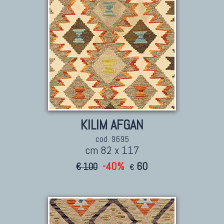
KILIM AFGAN
cod. 9695
cm 82 x 117
-40%
60
€ 100
€