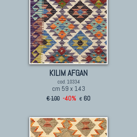
KILIM AFGAN
cod. 10334
cm 59 x 143
-40%
60
€ 100
€