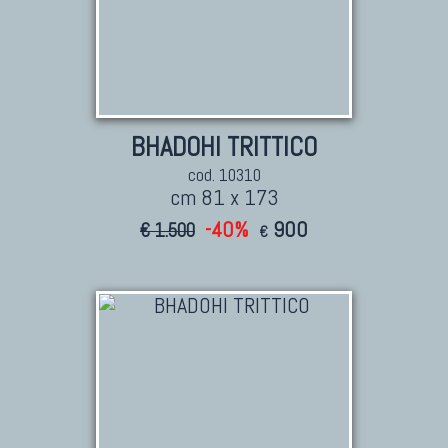
BHADOHI TRITTICO
cod. 10310
cm 81 x 173
-40%
900
€ 1.500
€