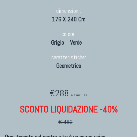
dimensioni:
176 X 240 Cm
colore:
Grigio
Verde
caratteristiche:
Geometrico
€288
iva inclusa
SCONTO LIQUIDAZIONE -40%
€ 480