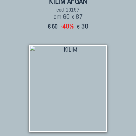
KILIM AFGAN
cod. 10197
cm 60 x 87
-40%
30
€ 50
€