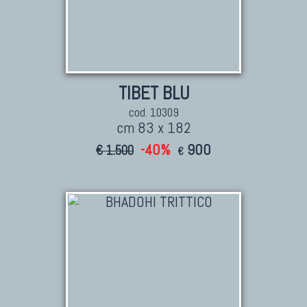
TIBET BLU
cod. 10309
cm 83 x 182
-40%
900
€ 1.500
€