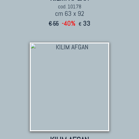
cod. 10178
cm 63 x 92
-40%
33
€ 55
€