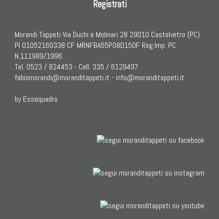
Registrati
Morandi Tappeti Via Duchi e Molinari 28 29010 Castelvetro (PC)
PI 01052160338 CF MRNFBA55P08D150F Reg.Imp. PC
N.111989/1996.
Tel. 0523 / 824453 - Cell. 335 / 6129497
fabiomorandi@moranditappeti.it
-
info@moranditappeti.it
by Essequadro