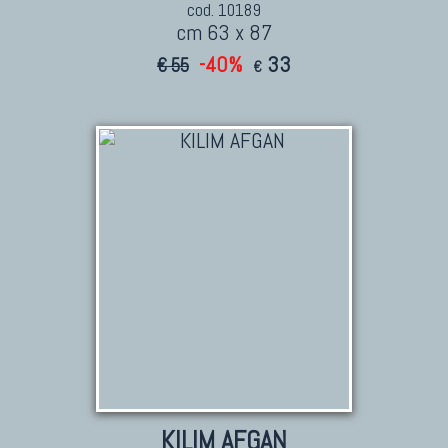
cod. 10189
cm 63 x 87
-40%
33
€ 55
€
KILIM AFGAN