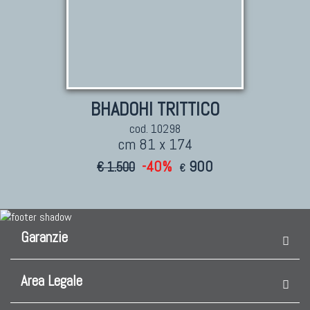
BHADOHI TRITTICO
cod. 10298
cm 81 x 174
-40%
900
€ 1.500
€
Garanzie
Area Legale