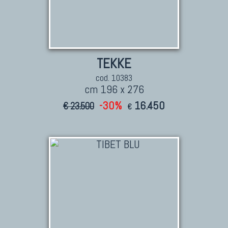
TEKKE
cod. 10383
cm 196 x 276
-30%
16.450
€ 23.500
€