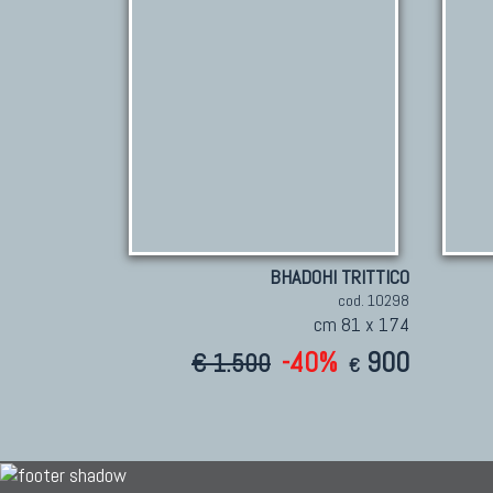
BHADOHI TRITTICO
cod. 10298
cm 81 x 174
-40%
900
€ 1.500
€