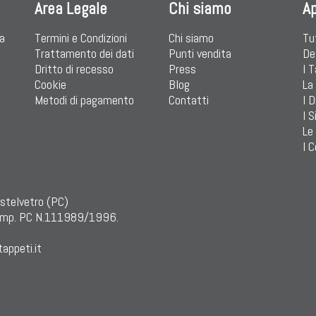
Area Legale
Chi siamo
A
ia
Termini e Condizioni
Chi siamo
Tu
Trattamento dei dati
Punti vendita
De
Dritto di recesso
Press
I 
Cookie
Blog
La
Metodi di pagamento
Contatti
I D
I S
Le
I C
astelvetro (PC)
mp. PC N.111989/1996.
appeti.it