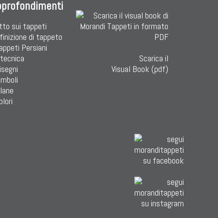
pprofondimenti
tto sui tappeti
finizione di tappeto
Tappeti Persiani
 tecnica
Scarica il
isegni
Visual Book (pdf)
imboli
 lane
olori