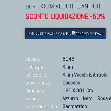
|
KILIM VECCHI E ANTICHI
KILIM
SCONTO LIQUIDAZIONE -50%
INVIA QUESTA PAGINA VIA EMAIL
codice:
8146
tipologia:
Kilim
collezione:
Kilim Vecchi E Antichi
provenienza:
Caucaso
dimensioni:
161 X 301 Cm
colore:
Azzurro
Nero
Rosa A
caratteristiche:
Geometrico