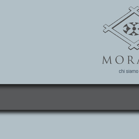
chi siamo
i