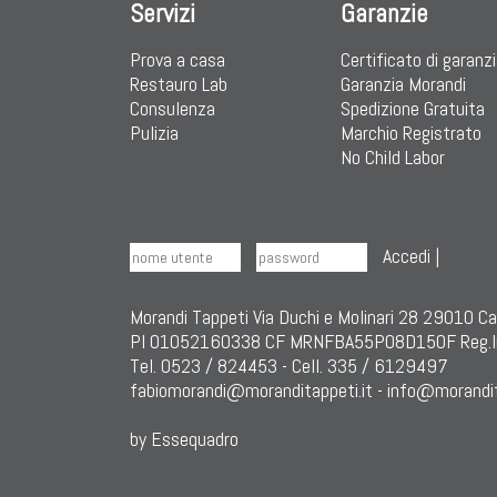
Servizi
Garanzie
Prova a casa
Certificato di garanz
Restauro Lab
Garanzia Morandi
Consulenza
Spedizione Gratuita
Pulizia
Marchio Registrato
No Child Labor
Accedi
|
Morandi Tappeti Via Duchi e Molinari 28 29010 C
PI 01052160338 CF MRNFBA55P08D150F Reg.I
Tel. 0523 / 824453 - Cell. 335 / 6129497
fabiomorandi@moranditappeti.it
-
info@morandit
by Essequadro