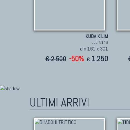
KUBA KILIM
cod. 8146
cm 161 x 301
-50%
1.250
€ 2.500
€
ULTIMI ARRIVI