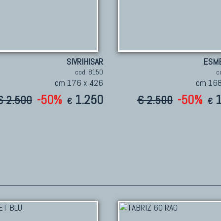
SIVRIHISAR
ESME
cod. 8150
c
cm 176 x 426
cm 168
-50%
1.250
-50%
€ 2.500
€ 2.500
€
€