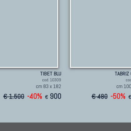
TIBET BLU
TABRIZ 
cod. 10309
co
cm 83 x 182
cm 100
-40%
900
-50%
€ 1.500
€ 480
€