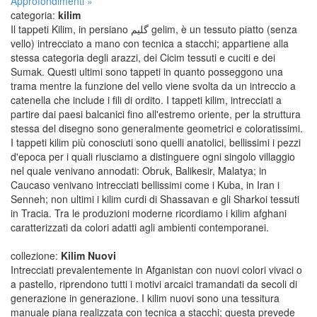
Approfondimenti »
categoria:
kilim
Il tappeti Kilim, in persiano گلیم gelim, è un tessuto piatto (senza
vello) intrecciato a mano con tecnica a stacchi; appartiene alla
stessa categoria degli arazzi, dei Cicim tessuti e cuciti e dei
Sumak. Questi ultimi sono tappeti in quanto posseggono una
trama mentre la funzione del vello viene svolta da un intreccio a
catenella che include i fili di ordito. I tappeti kilim, intrecciati a
partire dai paesi balcanici fino all'estremo oriente, per la struttura
stessa del disegno sono generalmente geometrici e coloratissimi.
I tappeti kilim più conosciuti sono quelli anatolici, bellissimi i pezzi
d'epoca per i quali riusciamo a distinguere ogni singolo villaggio
nel quale venivano annodati: Obruk, Balikesir, Malatya; in
Caucaso venivano intrecciati bellissimi come i Kuba, in Iran i
Senneh; non ultimi i kilim curdi di Shassavan e gli Sharkoi tessuti
in Tracia. Tra le produzioni moderne ricordiamo i kilim afghani
caratterizzati da colori adatti agli ambienti contemporanei.
collezione:
Kilim Nuovi
Intrecciati prevalentemente in Afganistan con nuovi colori vivaci o
a pastello, riprendono tutti i motivi arcaici tramandati da secoli di
generazione in generazione. I kilim nuovi sono una tessitura
manuale piana realizzata con tecnica a stacchi; questa prevede