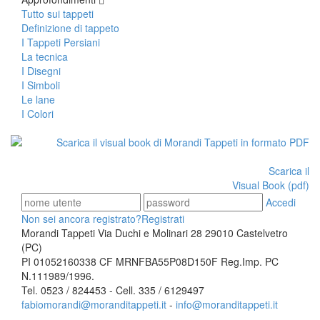
Tutto sui tappeti
Definizione di tappeto
I Tappeti Persiani
La tecnica
I Disegni
I Simboli
Le lane
I Colori
Scarica il
Visual Book (pdf)
Accedi
Non sei ancora registrato?
Registrati
Morandi Tappeti Via Duchi e Molinari 28 29010 Castelvetro
(PC)
PI 01052160338 CF MRNFBA55P08D150F Reg.Imp. PC
N.111989/1996.
Tel. 0523 / 824453 - Cell. 335 / 6129497
fabiomorandi@moranditappeti.it
-
info@moranditappeti.it