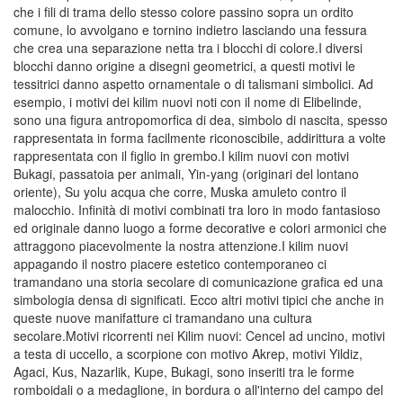
che i fili di trama dello stesso colore passino sopra un ordito
comune, lo avvolgano e tornino indietro lasciando una fessura
che crea una separazione netta tra i blocchi di colore.I diversi
blocchi danno origine a disegni geometrici, a questi motivi le
tessitrici danno aspetto ornamentale o di talismani simbolici. Ad
esempio, i motivi dei kilim nuovi noti con il nome di Elibelinde,
sono una figura antropomorfica di dea, simbolo di nascita, spesso
rappresentata in forma facilmente riconoscibile, addirittura a volte
rappresentata con il figlio in grembo.I kilim nuovi con motivi
Bukagi, passatoia per animali, Yin-yang (originari del lontano
oriente), Su yolu acqua che corre, Muska amuleto contro il
malocchio. Infinità di motivi combinati tra loro in modo fantasioso
ed originale danno luogo a forme decorative e colori armonici che
attraggono piacevolmente la nostra attenzione.I kilim nuovi
appagando il nostro piacere estetico contemporaneo ci
tramandano una storia secolare di comunicazione grafica ed una
simbologia densa di significati. Ecco altri motivi tipici che anche in
queste nuove manifatture ci tramandano una cultura
secolare.Motivi ricorrenti nei Kilim nuovi: Cencel ad uncino, motivi
a testa di uccello, a scorpione con motivo Akrep, motivi Yildiz,
Agaci, Kus, Nazarlik, Kupe, Bukagi, sono inseriti tra le forme
romboidali o a medaglione, in bordura o all'interno del campo del