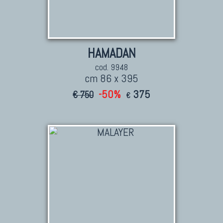
Tappeti Dal Mondo
HAMADAN
cod. 9948
cm 86 x 395
-50%
375
€ 750
€