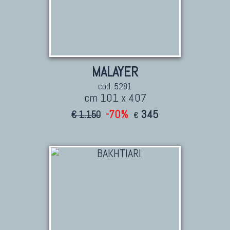
MALAYER
cod. 5281
cm 101 x 407
-70%
345
€ 1.150
€