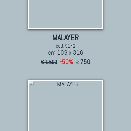
MALAYER
cod. 9142
cm 109 x 316
-50%
750
€ 1.500
€