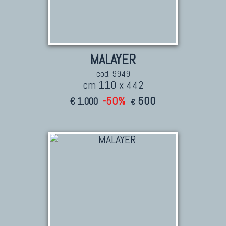
MALAYER
cod. 9949
cm 110 x 442
-50%
500
€ 1.000
€