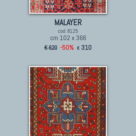
MALAYER
cod. 8125
cm 102 x 366
-50%
310
€ 620
€
TAPPETI CAUCASICI
Tappeti Caucasici Antichi: Kazak
Tappeti Caucasici Antichi: Karabagh
Tappeti Caucasici Antichi : Shirvan
Tappeti Caucasici Vecchi E Nuovi