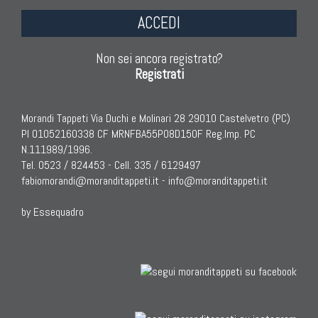
ACCEDI
Non sei ancora registrato?
Registrati
Morandi Tappeti Via Duchi e Molinari 28 29010 Castelvetro (PC)
PI 01052160338 CF MRNFBA55P08D150F Reg.Imp. PC
N.111989/1996.
Tel. 0523 / 824453 - Cell. 335 / 6129497
fabiomorandi@moranditappeti.it
-
info@moranditappeti.it
by Essequadro