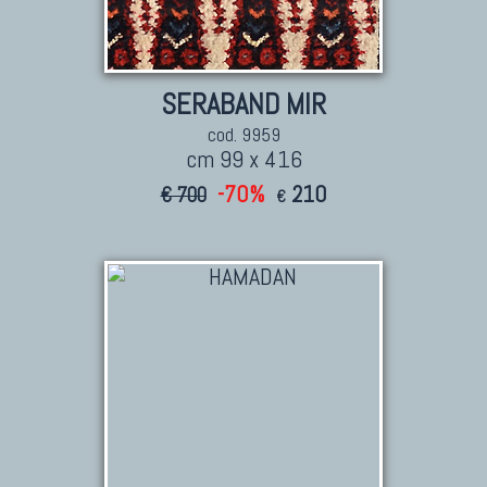
Kilim Nuovi
Nuovissimi Kilim India
Arazzi E Ricami
SERABAND MIR
cod. 9959
cm 99 x 416
-70%
210
€ 700
€
TAPPETI PER ARREDAMENTO
Tappeti Turchi Vecchi E Nuovi
Tappeti Turcomanni Vecchi E Nuovi
Tappeti Ghazni
Tappeti Beluci