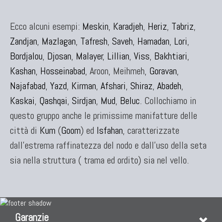
Ecco alcuni esempi:
Meskin
,
Karadjeh
,
Heriz
,
Tabriz
,
Zandjan
,
Mazlagan
,
Tafresh
,
Saveh
,
Hamadan
,
Lori
,
Bordjalou
,
Djosan
,
Malayer
,
Lillian
,
Viss
,
Bakhtiari
,
Kashan
,
Hosseinabad
, Aroon, Meihmeh,
Goravan
,
Najafabad
,
Yazd
,
Kirman
,
Afshari
,
Shiraz
,
Abadeh
,
Kaskai
,
Qashqai
,
Sirdjan
,
Mud
,
Beluc
. Collochiamo in
questo gruppo anche le primissime manifatture delle
città di
Kum
(
Goom
) ed
Isfahan
, caratterizzate
dall'estrema raffinatezza del nodo e dall'uso della seta
sia nella struttura ( trama ed ordito) sia nel vello.
Garanzie