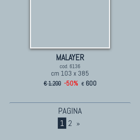
MALAYER
cod. 6136
cm 103 x 385
-50%
600
€ 1.200
€
1
2
»