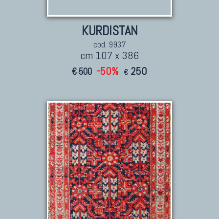
Tappeti Persiani Nuovi
Tappeti Persiani Moderni
KURDISTAN
cod. 9937
cm 107 x 386
-50%
250
€ 500
€
TAPPETI CLASSICI
Collezione Hyderabad
Collezione Peshawar
Collezione Agra
Collezione Zigler