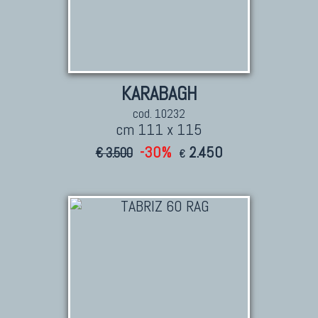
KARABAGH
cod. 10232
cm 111 x 115
-30%
2.450
€ 3.500
€