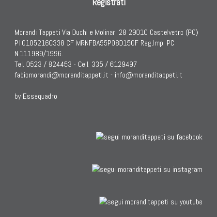
Registrati
Morandi Tappeti Via Duchi e Molinari 28 29010 Castelvetro (PC)
PI 01052160338 CF MRNFBA55P08D150F Reg.Imp. PC
N.111989/1996.
Tel. 0523 / 824453 - Cell. 335 / 6129497
fabiomorandi@moranditappeti.it
-
info@moranditappeti.it
by Essequadro