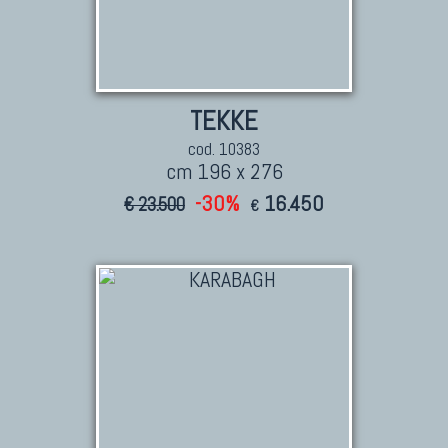
TEKKE
cod. 10383
cm 196 x 276
-30%
16.450
€ 23.500
€