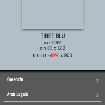
TIBET BLU
cod. 10309
cm 83 x 182
-40%
900
€ 1.500
€
Garanzie
Area Legale