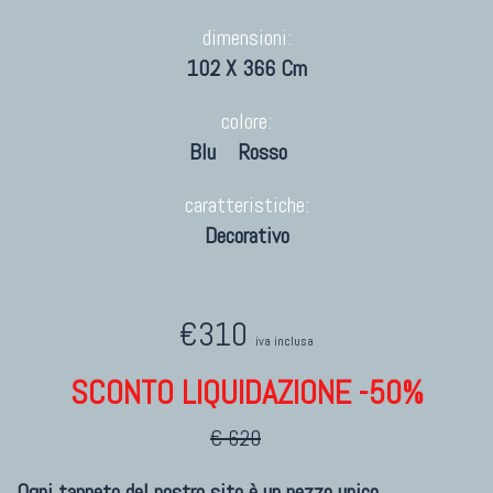
dimensioni:
102 X 366 Cm
colore:
Blu
Rosso
caratteristiche:
Decorativo
€310
iva inclusa
SCONTO LIQUIDAZIONE -50%
€ 620
Ogni tappeto del nostro sito è un pezzo unico.