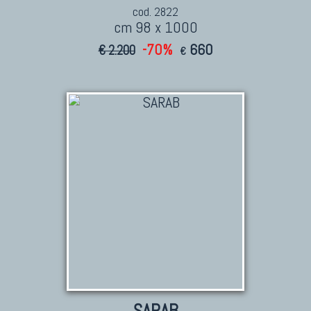
cod. 2822
cm 98 x 1000
-70%
660
€ 2.200
€