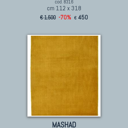
cod. 8316
cm 112 x 318
-70%
450
€ 1.500
€
MASHAD