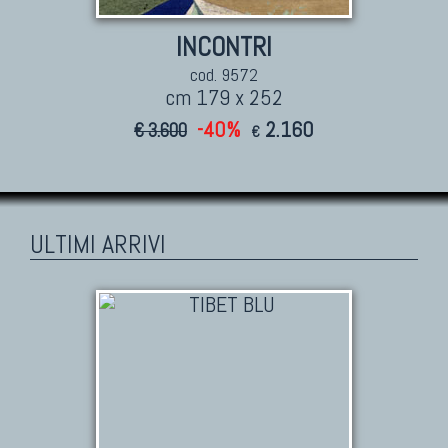
INCONTRI
cod. 9572
cm 179 x 252
-40%
2.160
€ 3.600
€
ULTIMI ARRIVI