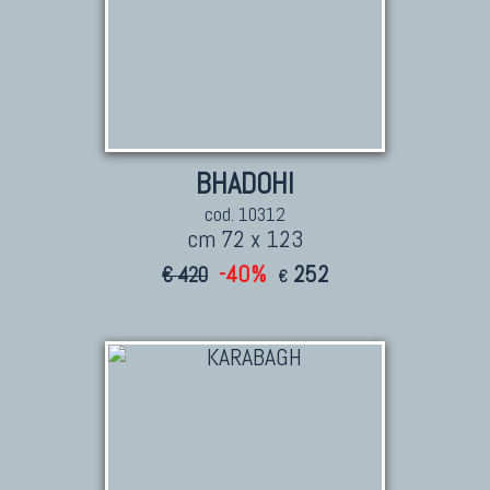
BHADOHI
cod. 10312
cm 72 x 123
-40%
252
€ 420
€