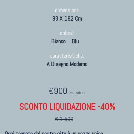
dimensioni:
83 X 182 Cm
colore:
Bianco
Blu
caratteristiche:
A Disegno Moderno
€900
iva inclusa
SCONTO LIQUIDAZIONE -40%
€ 1.500
Ogni tappeto del nostro sito è un pezzo unico.