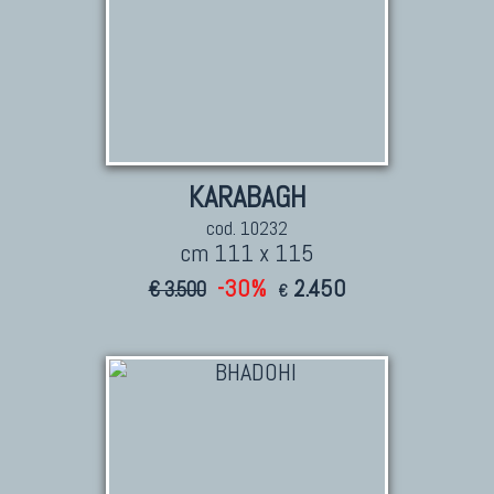
KARABAGH
cod. 10232
cm 111 x 115
-30%
2.450
€ 3.500
€