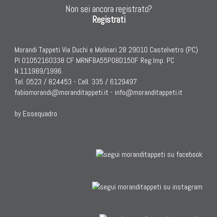
Non sei ancora registrato?
Registrati
Morandi Tappeti Via Duchi e Molinari 28 29010 Castelvetro (PC)
PI 01052160338 CF MRNFBA55P08D150F Reg.Imp. PC
N.111989/1996.
Tel. 0523 / 824453 - Cell. 335 / 6129497
fabiomorandi@moranditappeti.it
-
info@moranditappeti.it
by Essequadro