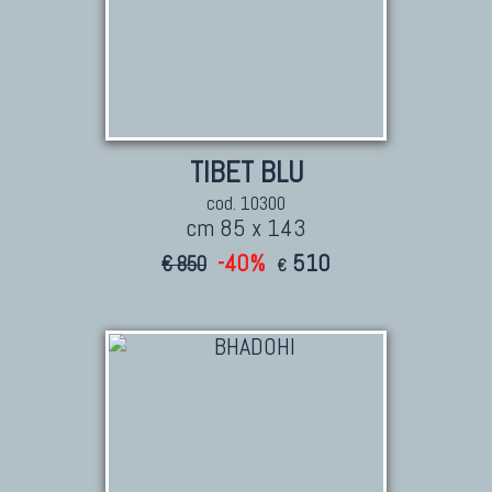
TIBET BLU
cod. 10300
cm 85 x 143
-40%
510
€ 850
€