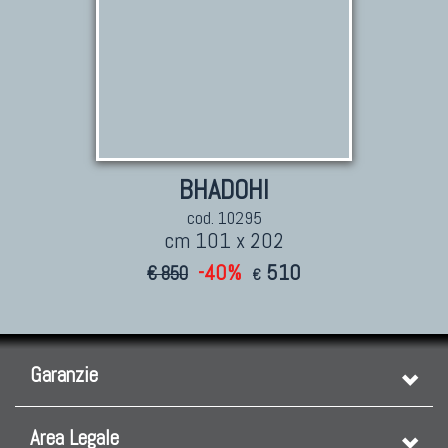
BHADOHI
cod. 10295
cm 101 x 202
-40%
510
€ 850
€
Garanzie
Area Legale