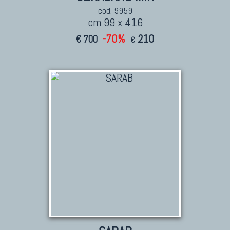
cod. 9959
cm 99 x 416
-70%
210
€ 700
€