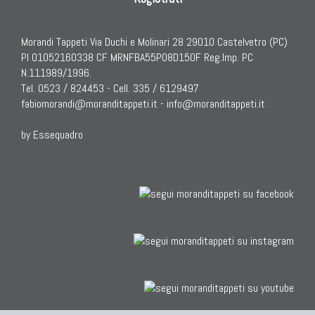
Morandi Tappeti Via Duchi e Molinari 28 29010 Castelvetro (PC)
PI 01052160338 CF MRNFBA55P08D150F Reg.Imp. PC
N.111989/1996.
Tel. 0523 / 824453 - Cell. 335 / 6129497
fabiomorandi@moranditappeti.it
-
info@moranditappeti.it
by Essequadro