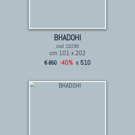
BHADOHI
cod. 10295
cm 101 x 202
-40%
510
€ 850
€