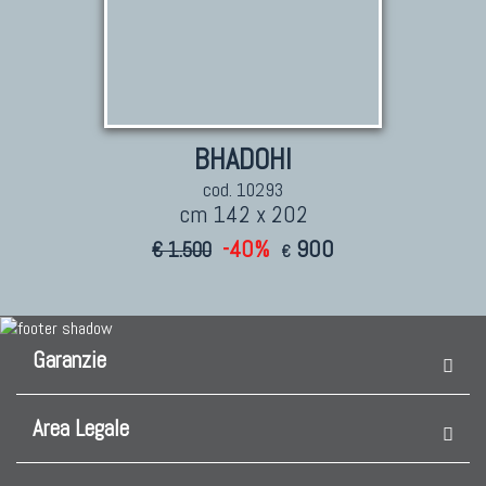
BHADOHI
cod. 10293
cm 142 x 202
-40%
900
€ 1.500
€
Garanzie
Area Legale