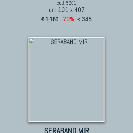
cod. 5281
cm 101 x 407
-70%
345
€ 1.150
€
SERABAND MIR