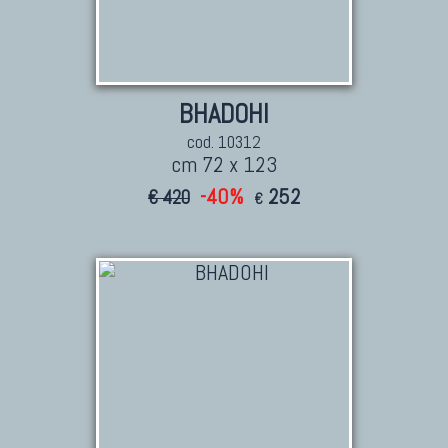
BHADOHI
cod. 10312
cm 72 x 123
-40%
252
€ 420
€