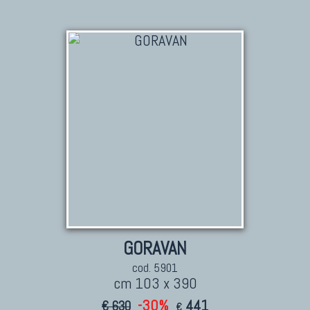
GORAVAN
cod. 5901
cm 103 x 390
-30%
441
€ 630
€