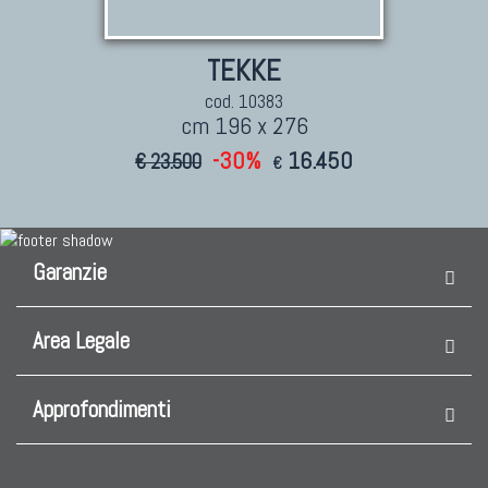
TEKKE
cod. 10383
cm 196 x 276
-30%
16.450
€ 23.500
€
Garanzie
Area Legale
Approfondimenti