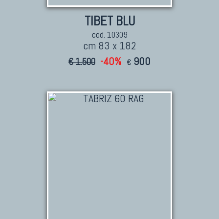
TIBET BLU
cod. 10309
cm 83 x 182
-40%
900
€ 1.500
€