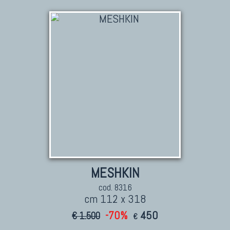
MESHKIN
cod. 8316
cm 112 x 318
-70%
450
€ 1.500
€