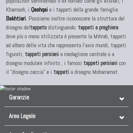
popolazioni seminomadi o ex nomadi come gli Afshari, i
Khamseh, i
Qashqai
e i tappeti della grande famiglia
Bakhtiari
. Possiamo inoltre riconoscere la struttura del
disegno del
tappeto
distinguendo:
tappeti a preghiera
dove più o meno stilizzata è presente la Mihrab, tappeti
ad albero della vita che rappresenta l'axis mundi, tappeti
figurati,
tappeti persiani
a medaglione centrale o a
disegno modulare infinito , i famosi
tappeti persiani
con
il "disegno caccia" e i
tappeti
a disegno Moharramat.
Garanzie
Area Legale