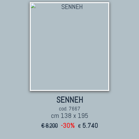
Kilim Nuovi
Nuovissimi Kilim India
Arazzi E Ricami
TAPPETI PER ARREDAMENTO
SENNEH
Tappeti Turchi Vecchi E Nuovi
cod. 7667
Tappeti Turcomanni Vecchi E Nuovi
cm 138 x 195
Tappeti Ghazni
-30%
5.740
€ 8.200
€
Tappeti Beluci