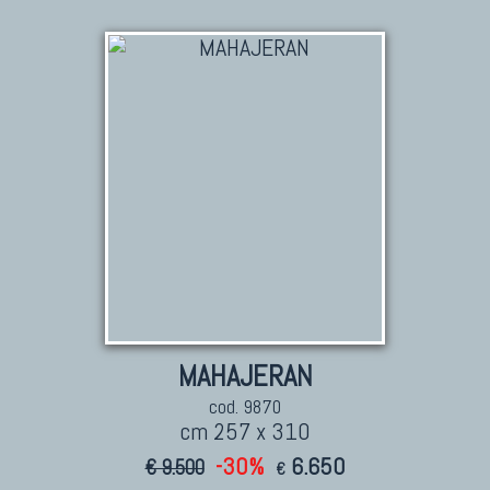
MAHAJERAN
cod. 9870
cm 257 x 310
-30%
6.650
€ 9.500
€