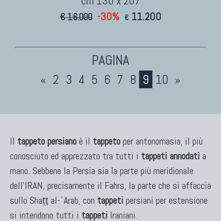
cm 130 x 207
-30%
11.200
€ 16.000
€
«
2
3
4
5
6
7
8
9
10
»
Il
tappeto persiano
è il
tappeto
per antonomasia, il più
conosciuto ed apprezzato tra tutti i
tappeti annodati
a
mano. Sebbene la Persia sia la parte più meridionale
dell'IRAN, precisamente il Fahrs, la parte che si affaccia
sullo Shaṭṭ al-ʿArab, con
tappeti
persiani per estensione
si intendono tutti i
tappeti
Iraniani.