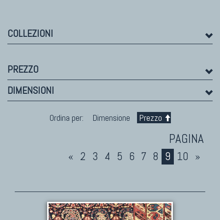
TAPPETI MODERNI
Tibet Contemporanei
COLLEZIONI
Himalayan
Bhadohi Moderni
PREZZO
Kala Laie
Reloaded
DIMENSIONI
Tappeti Moderni Collezione Morandi
Ordina per:
Dimensione
Prezzo
«
2
3
4
5
6
7
8
9
10
»
TAPPETI DI DESIGN D'ARTE