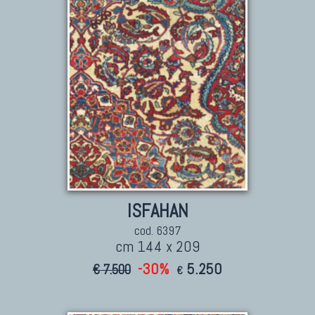
TAPPETI CAUCASICI
Tappeti Caucasici Antichi: Kazak
Tappeti Caucasici Antichi: Karabagh
Tappeti Caucasici Antichi : Shirvan
Tappeti Caucasici Vecchi E Nuovi
ISFAHAN
cod. 6397
cm 144 x 209
-30%
5.250
€ 7.500
€