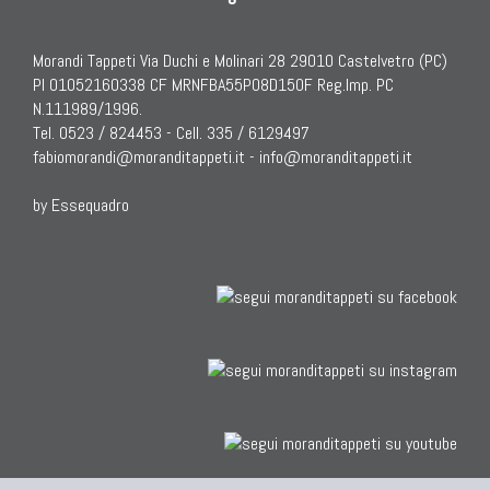
Morandi Tappeti Via Duchi e Molinari 28 29010 Castelvetro (PC)
PI 01052160338 CF MRNFBA55P08D150F Reg.Imp. PC
N.111989/1996.
Tel. 0523 / 824453 - Cell. 335 / 6129497
fabiomorandi@moranditappeti.it
-
info@moranditappeti.it
by Essequadro