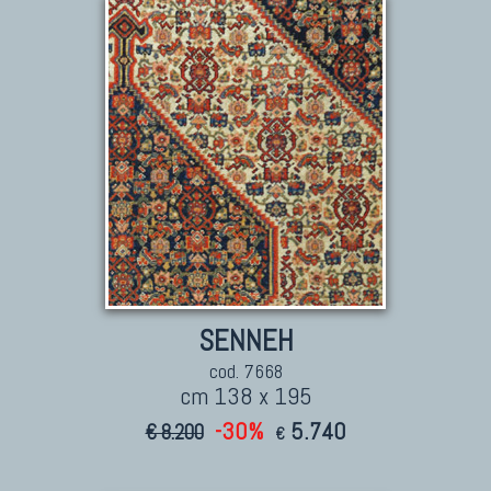
TAPPETI ANTICHI DA COLLEZIONE
Tappeti Anatolici Antichi
Tappeti Cinesi Antichi
Tappeti Turcomanni Antichi
Tappeti Agra Antichi E Antica Asia
SENNEH
cod. 7668
cm 138 x 195
-30%
5.740
€ 8.200
€
KILIM
Kilim Vecchi E Antichi