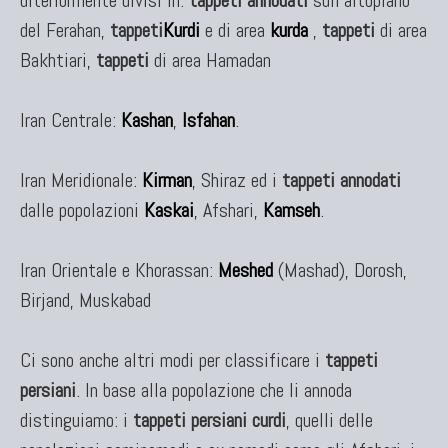
ulteriormente divisi in:
tappeti annodati
sull'altopiano
del Ferahan,
tappeti
Kurdi
e di area
kurda
,
tappeti
di area
Bakhtiari,
tappeti
di area Hamadan
Iran Centrale:
Kashan
,
Isfahan
.
Iran Meridionale:
Kirman
, Shiraz ed i
tappeti annodati
dalle popolazioni
Kaskai
, Afshari,
Kamseh
.
Iran Orientale e Khorassan:
Meshed
(Mashad), Dorosh,
Birjand, Muskabad
Ci sono anche altri modi per classificare i
tappeti
persiani
. In base alla popolazione che li annoda
distinguiamo: i
tappeti persiani curdi
, quelli delle