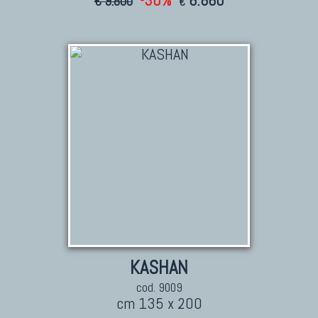
-30%
6.860
€ 9.800
€
KASHAN
cod. 9009
cm 135 x 200