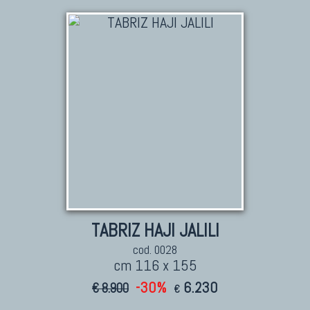
Tappeti Dal Mondo
TABRIZ HAJI JALILI
cod. 0028
cm 116 x 155
-30%
6.230
€ 8.900
€