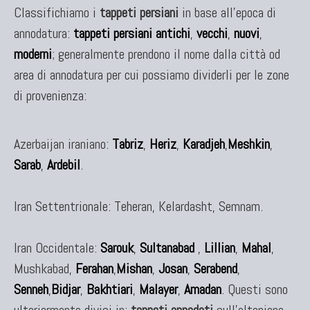
Classifichiamo i
tappeti persiani
in base all'epoca di
annodatura:
tappeti persiani antichi
,
vecchi
,
nuovi
,
moderni
; generalmente prendono il nome dalla città od
area di annodatura per cui possiamo dividerli per le zone
di provenienza:
Azerbaijan iraniano:
Tabriz
,
Heriz
,
Karadjeh
,
Meshkin
,
Sarab
,
Ardebil
.
Iran Settentrionale: Teheran, Kelardasht, Semnam.
Iran Occidentale:
Sarouk
,
Sultanabad
,
Lillian
,
Mahal
,
Mushkabad,
Ferahan
,
Mishan
,
Josan
,
Serabend
,
Senneh
,
Bidjar
,
Bakhtiari
,
Malayer
,
Amadan
. Questi sono