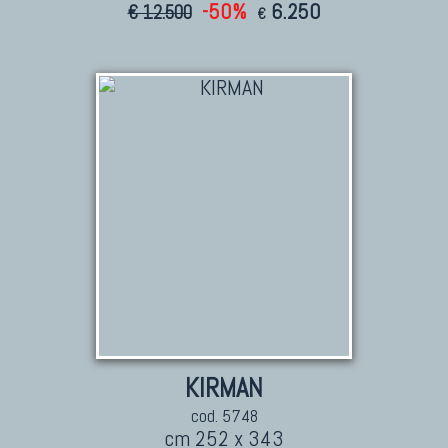
-50%
6.250
€ 12.500
€
KIRMAN
cod. 5748
cm 252 x 343