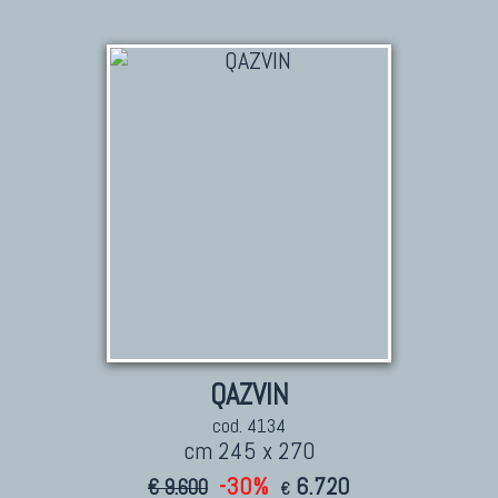
QAZVIN
cod. 4134
cm 245 x 270
-30%
6.720
€ 9.600
€