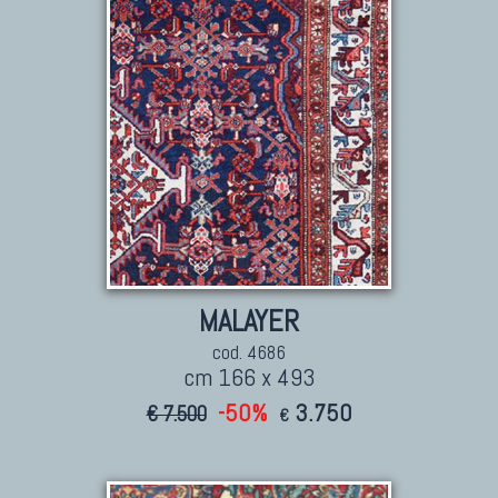
Tappeti Persiani Nuovi
Tappeti Persiani Moderni
TAPPETI CLASSICI
MALAYER
Collezione Hyderabad
cod. 4686
cm 166 x 493
Collezione Peshawar
Collezione Agra
-50%
3.750
€ 7.500
€
Collezione Zigler