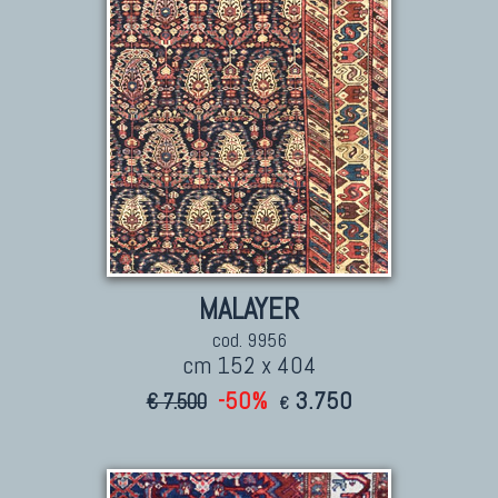
Marco Nereo Rotelli
Daniela Marchetti
Chuk Palu
Giorgio Palù
Fabio Morandi
Vito Catalano
MALAYER
cod. 9956
cm 152 x 404
-50%
3.750
€ 7.500
€
TAPPETI PERSIANI
Tappeti Persiani Antichi
Tappeti Persiani Vecchi