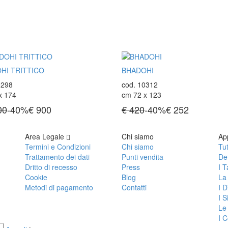
HI TRITTICO
BHADOHI
0298
cod. 10312
x 174
cm 72 x 123
00
-40%
€
900
€ 420
-40%
€
252
Area Legale
Chi siamo
Ap
Termini e Condizioni
Chi siamo
Tut
Trattamento dei dati
Punti vendita
Def
Dritto di recesso
Press
I T
Cookie
Blog
La
Metodi di pagamento
Contatti
I D
I S
Le
I C