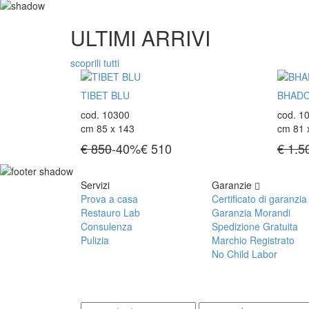
ULTIMI ARRIVI
scoprili tutti
TIBET BLU
BHADO
cod. 10300
cod. 1
cm 85 x 143
cm 81 
€ 850
-40%
€
510
€ 1.5
Servizi
Garanzie
Prova a casa
Certificato di garanzia
Restauro Lab
Garanzia Morandi
Consulenza
Spedizione Gratuita
Pulizia
Marchio Registrato
No Child Labor