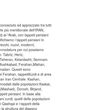
 conosciuto ed apprezzato tra tutti
te più meridionale dell'IRAN,
ṭṭ al-ʿArab, con tappeti persiani
ifichiamo i tappeti persiani in
vecchi, nuovi, moderni;
 annodatura per cui possiamo
: Tabriz, Heriz,
e: Teheran, Kelardasht, Semnam.
l, Mushkabad, Ferahan,Mishan,
Amadan. Questi sono
del Ferahan, tappetiKurdi e di area
adan Iran Centrale: Kashan,
annodati dalle popolazioni Kaskai,
(Mashad), Dorosh, Birjand,
peti persiani. In base alla
ni curdi, quelli delle popolazioni
 Qashqai e i tappeti della
 la struttura del disegno