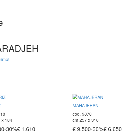
e
KARADJEH
primo!
Z
MAHAJERAN
018
cod. 9870
 x 184
cm 257 x 310
00
-30%
€
1.610
€ 9.500
-30%
€
6.650