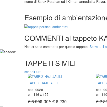
nome di Saruk-Ferahan ed i Kirman annodati a Raver.
Esempio di ambientazion
COMMENTI al tappeto 
Non ci sono commenti per questo tappeto.
Scrivi tu il 
TAPPETI SIMILI
scoprili tutti
TABRIZ HAJI JALILI
TABRI
cod. 0028
cod. 9
cm 116 x 155
cm 140
€ 8.900
-30%
€
6.230
€ 2.3