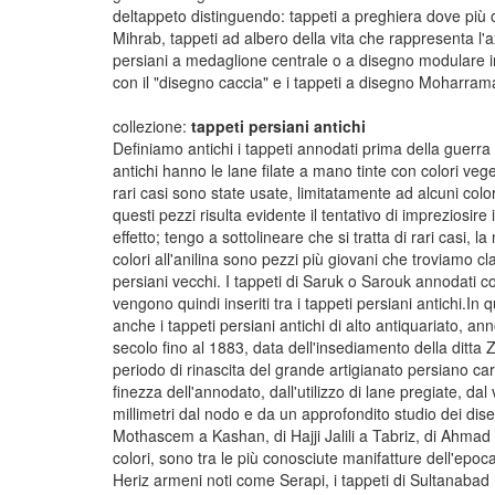
deltappeto distinguendo: tappeti a preghiera dove più 
Mihrab, tappeti ad albero della vita che rappresenta l'ax
persiani a medaglione centrale o a disegno modulare inf
con il "disegno caccia" e i tappeti a disegno Moharram
collezione:
tappeti persiani antichi
Definiamo antichi i tappeti annodati prima della guerra 
antichi hanno le lane filate a mano tinte con colori veget
rari casi sono state usate, limitatamente ad alcuni colori,
questi pezzi risulta evidente il tentativo di impreziosir
effetto; tengo a sottolineare che si tratta di rari casi,
colori all'anilina sono pezzi più giovani che troviamo cla
persiani vecchi. I tappeti di Saruk o Sarouk annodati co
vengono quindi inseriti tra i tappeti persiani antichi.I
anche i tappeti persiani antichi di alto antiquariato, a
secolo fino al 1883, data dell'insediamento della ditta 
periodo di rinascita del grande artigianato persiano car
finezza dell'annodato, dall'utilizzo di lane pregiate, dal
millimetri dal nodo e da un approfondito studio dei dise
Mothascem a Kashan, di Hajji Jalili a Tabriz, di Ahmad
colori, sono tra le più conosciute manifatture dell'epoc
Heriz armeni noti come Serapi, i tappeti di Sultanabad 