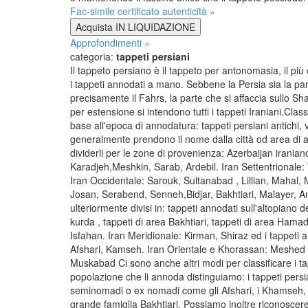
Fac-simile certificato autenticità »
Acquista IN LIQUIDAZIONE
Approfondimenti »
categoria:
tappeti persiani
Il tappeto persiano è il tappeto per antonomasia, il più
i tappeti annodati a mano. Sebbene la Persia sia la par
precisamente il Fahrs, la parte che si affaccia sullo Sha
per estensione si intendono tutti i tappeti Iraniani.Class
base all'epoca di annodatura: tappeti persiani antichi, 
generalmente prendono il nome dalla città od area di
dividerli per le zone di provenienza: Azerbaijan iraniano
Karadjeh,Meshkin, Sarab, Ardebil. Iran Settentrional
Iran Occidentale: Sarouk, Sultanabad , Lillian, Maha
Josan, Serabend, Senneh,Bidjar, Bakhtiari, Malayer, 
ulteriormente divisi in: tappeti annodati sull'altopiano 
kurda , tappeti di area Bakhtiari, tappeti di area Ham
Isfahan. Iran Meridionale: Kirman, Shiraz ed i tappeti 
Afshari, Kamseh. Iran Orientale e Khorassan: Meshed 
Muskabad Ci sono anche altri modi per classificare i tap
popolazione che li annoda distinguiamo: i tappeti persia
seminomadi o ex nomadi come gli Afshari, i Khamseh, i
grande famiglia Bakhtiari. Possiamo inoltre riconoscere