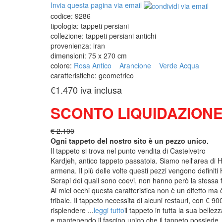
Invia questa pagina via email
codice:
9286
tipologia:
tappeti persiani
collezione:
tappeti persiani antichi
provenienza:
iran
dimensioni:
75 x 270 cm
colore:
Rosa Antico
Arancione
Verde Acqua
caratteristiche:
geometrico
€1.470
iva inclusa
SCONTO LIQUIDAZIONE
€ 2.100
Ogni tappeto del nostro sito è un pezzo unico.
Il tappeto si trova nel punto vendita di
Castelvetro
Kardjeh, antico tappeto passatoia. Siamo nell'area di 
armena. Il più delle volte questi pezzi vengono definiti
Serapi dei quali sono coevi, non hanno però la stessa 
Ai miei occhi questa caratteristica non è un difetto ma è
tribale. Il tappeto necessita di alcuni restauri, con € 
risplendere
...
leggi tutto
il tappeto in tutta la sua bellez
e mantenendo il fascino unico che il tappeto possiede.