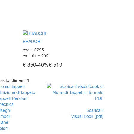
BHADOHI
cod. 10295
cm 101 x 202
€ 850
-40%
€
510
profondimenti
to sui tappeti
inizione di tappeto
appeti Persiani
 tecnica
isegni
Scarica il
imboli
Visual Book (pdf)
 lane
olori