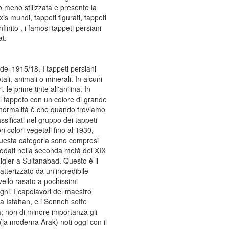
o meno stilizzata è presente la
is mundi, tappeti figurati, tappeti
inito , i famosi tappeti persiani
at.
del 1915/18. I tappeti persiani
ali, animali o minerali. In alcuni
 le prime tinte all'anilina. In
e il tappeto con un colore di grande
 la normalità è che quando troviamo
ssificati nel gruppo dei tappeti
n colori vegetali fino al 1930,
n questa categoria sono compresi
nnodati nella seconda metà del XIX
Zigler a Sultanabad. Questo è il
atterizzato da un'incredibile
 vello rasato a pochissimi
gni. I capolavori del maestro
 a Isfahan, e i Senneh sette
a; non di minore importanza gli
(la moderna Arak) noti oggi con il