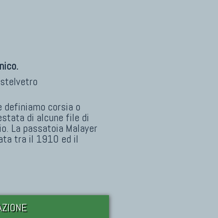
nico.
stelvetro
e definiamo corsia o
stata di alcune file di
io. La passatoia Malayer
ta tra il 1910 ed il
DAZIONE