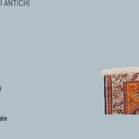
I ANTICHI
i
ale