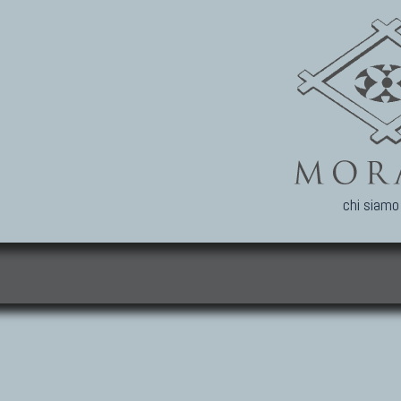
chi siamo
i