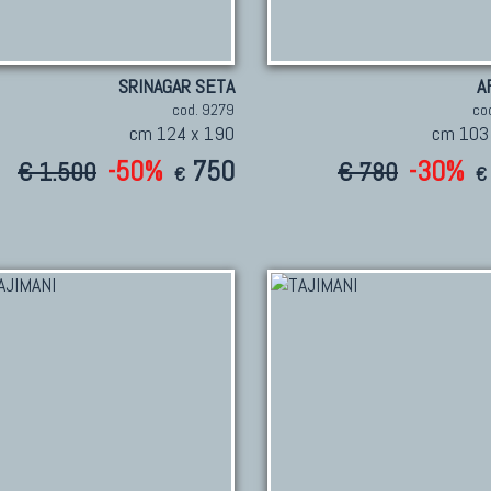
SRINAGAR SETA
A
cod. 9279
co
cm 124 x 190
cm 103
-50%
750
-30%
€ 1.500
€ 780
€
€