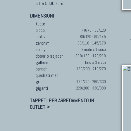
oltre 5000 euro
DIMENSIONI
tutte
piccoli
40/70 - 80/120
jastik
80/120 - 90/145
zaronim
90/110 - 145/170
kelley piccoli
2 metri x 1 circa
dosar o sejadeh
110/160 - 170/210
gallerie
fino a 3 metri
pardeh
150/200 - 210/270
quadrati medi
grandi
170/220 - 260/330
giganti
220/280 - 330/380
TAPPETI PER ARREDAMENTO IN
OUTLET >