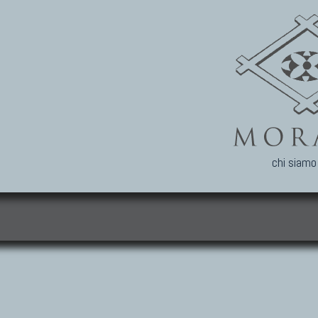
chi siamo
i