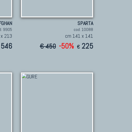
FGHAN
SPARTA
d. 9905
cod. 10088
 x 213
cm 141 x 141
546
-50%
225
€ 450
€