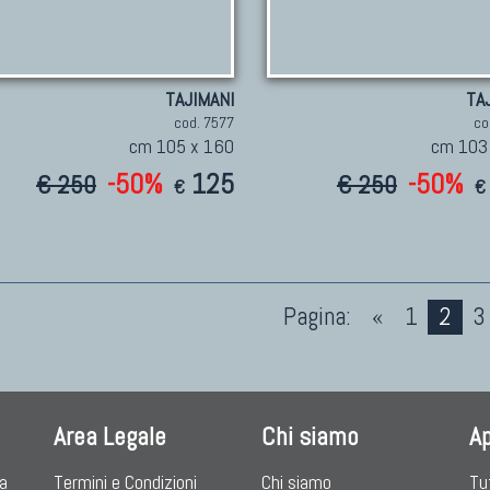
TAJIMANI
TA
cod. 7577
co
cm 105 x 160
cm 103
-50%
125
-50%
€ 250
€ 250
€
€
Pagina:
«
1
2
3
Area Legale
Chi siamo
A
ia
Termini e Condizioni
Chi siamo
Tu