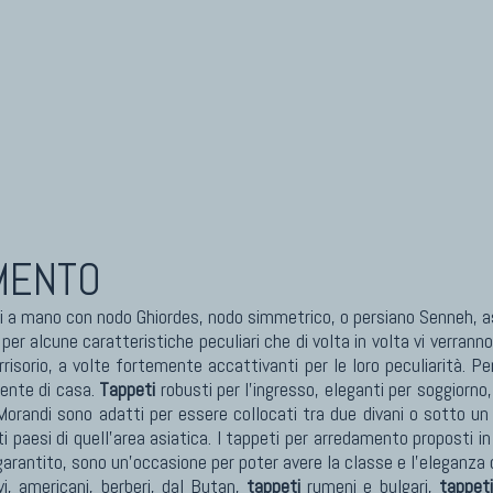
eti Cinesi Antichi
Kilim Nuovi
eti Turcomanni Antichi
Nuovissimi Kilim India
eti Agra Antichi E Antica Asia
Arazzi E Ricami
MENTO
a mano con nodo Ghiordes, nodo simmetrico, o persiano Senneh, 
 alcune caratteristiche peculiari che di volta in volta vi verranno
rrisorio, a volte fortemente accattivanti per le loro peculiarità. Pe
iente di casa.
Tappeti
robusti per l'ingresso, eleganti per soggiorno
orandi sono adatti per essere collocati tra due divani o sotto un
i paesi di quell'area asiatica. I tappeti per arredamento proposti in
garantito, sono un'occasione per poter avere la classe e l'eleganza 
vi, americani, berberi, dal Butan,
tappeti
rumeni e bulgari,
tappeti