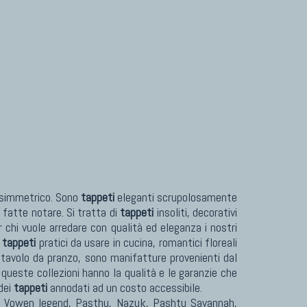
Tappeti Turcomanni Vecchi E Nuovi
Tappeti Ghazni
Tappeti Beluci
Tappeti Dal Mondo
asimmetrico. Sono
tappeti
eleganti scrupolosamente
 fatte notare. Si tratta di
tappeti
insoliti, decorativi
r chi vuole arredare con qualità ed eleganza i nostri
,
tappeti
pratici da usare in cucina, romantici floreali
 tavolo da pranzo, sono manifatture provenienti dal
 queste collezioni hanno la qualità e le garanzie che
dei
tappeti
annodati ad un costo accessibile.
Vowen legend, Pasthu, Nazuk, Pashtu Savannah,