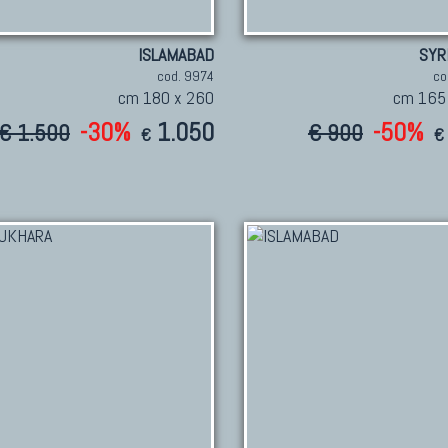
ISLAMABAD
SYR
cod. 9974
co
cm 180 x 260
cm 165
-30%
1.050
-50%
€ 1.500
€ 900
€
€