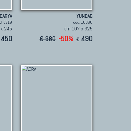
DARYA
YUNDAG
d. 5219
cod. 10080
 x 245
cm 107 x 325
450
-50%
490
€ 980
€