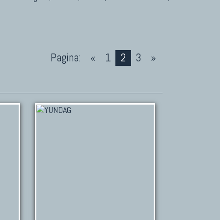
Pagina:
«
1
2
3
»