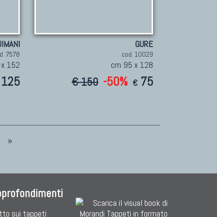
JIMANI
GURE
d. 7578
cod. 10029
 x 152
cm 95 x 128
125
-50%
75
€ 150
€
»
pprofondimenti
tto sui tappeti