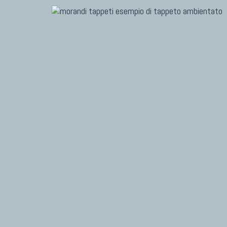
TAPPETI MODERNI
TAPPET
Tibet Contemporanei
Marc
Himalayan
Dani
Bhadohi Moderni
Chuk
Kala Laie
Gior
Reloaded
Fabi
Tappeti Moderni Collezione Morandi
Vito
TAPPETI CAUCASICI
TAPPET
Tappeti Caucasici Antichi: Kazak
Tapp