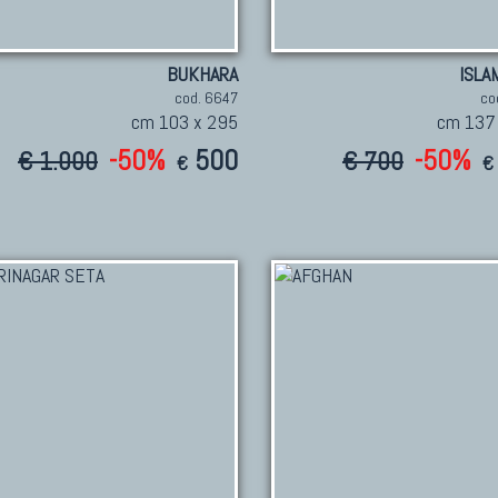
BUKHARA
ISLA
cod. 6647
co
cm 103 x 295
cm 137
-50%
500
-50%
€ 1.000
€ 700
€
€