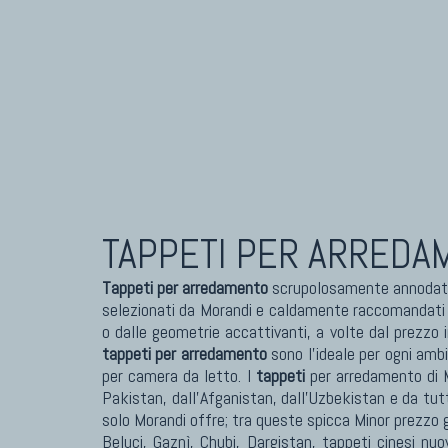
Tappeti Caucasici Antichi: Karabagh
Tapp
Tappeti Caucasici Antichi : Shirvan
Tapp
Tappeti Caucasici Vecchi E Nuovi
Tapp
TAPPETI PER ARREDA
Tappeti per arredamento
scrupolosamente annodati 
selezionati da Morandi e caldamente raccomandati per
o dalle geometrie accattivanti, a volte dal prezzo i
tappeti per arredamento
sono l'ideale per ogni amb
per camera da letto. I
tappeti
per arredamento di M
Pakistan, dall'Afganistan, dall'Uzbekistan e da tutt
solo Morandi offre; tra queste spicca Minor prezzo 
Beluci, Gaznì, Chubi, Dargistan, tappeti cinesi nuo