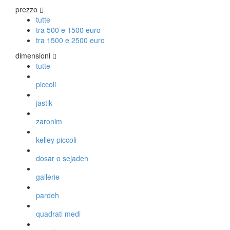
Vito Catalano
prezzo
tutte
tra 500 e 1500 euro
TAPPETI PERSIANI
tra 1500 e 2500 euro
Tappeti Persiani Antichi
dimensioni
Tappeti Persiani Vecchi
tutte
Tappeti Persiani Nuovi
Tappeti Persiani Moderni
piccoli
jastik
TAPPETI CLASSICI
zaronim
Collezione Hyderabad
kelley piccoli
Collezione Peshawar
Collezione Agra
dosar o sejadeh
Collezione Zigler
gallerie
pardeh
TAPPETI CAUCASICI
quadrati medi
Tappeti Caucasici Antichi: Kazak
Tappeti Caucasici Antichi: Karabagh