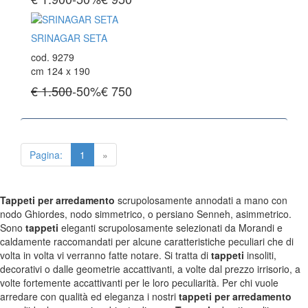
Tappeti Turchi Vecchi E Nuovi
Tappeti Turcomanni Vecchi E Nuovi
Tappeti Ghazni
SRINAGAR SETA
Tappeti Beluci
cod. 9279
Tappeti Dal Mondo
cm 124 x 190
€ 1.500
-50%
€
750
Pagina:
1
»
Tappeti per arredamento
scrupolosamente annodati a mano con
nodo Ghiordes, nodo simmetrico, o persiano Senneh, asimmetrico.
Sono
tappeti
eleganti scrupolosamente selezionati da Morandi e
caldamente raccomandati per alcune caratteristiche peculiari che di
volta in volta vi verranno fatte notare. Si tratta di
tappeti
insoliti,
decorativi o dalle geometrie accattivanti, a volte dal prezzo irrisorio, a
volte fortemente accattivanti per le loro peculiarità. Per chi vuole
arredare con qualità ed eleganza i nostri
tappeti per arredamento