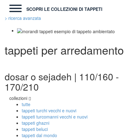
SCOPRI LE COLLEZIONI DI TAPPETI
> ricerca avanzata
TAPPETI MODERNI
tappeti per arredamento
Tibet Contemporanei
Himalayan
Bhadohi Moderni
Kala Laie
Reloaded
dosar o sejadeh | 110/160 -
Tappeti Moderni Collezione Morandi
170/210
collezioni
TAPPETI DI DESIGN D'ARTE
tutte
Marco Nereo Rotelli
tappeti turchi vecchi e nuovi
Daniela Marchetti
tappeti turcomanni vecchi e nuovi
Chuk Palu
tappeti ghazni
Giorgio Palù
tappeti beluci
Fabio Morandi
tappeti dal mondo