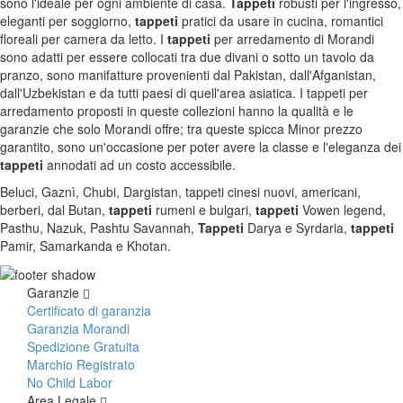
sono l'ideale per ogni ambiente di casa.
Tappeti
robusti per l'ingresso,
eleganti per soggiorno,
tappeti
pratici da usare in cucina, romantici
floreali per camera da letto. I
tappeti
per arredamento di Morandi
sono adatti per essere collocati tra due divani o sotto un tavolo da
pranzo, sono manifatture provenienti dal Pakistan, dall'Afganistan,
dall'Uzbekistan e da tutti paesi di quell'area asiatica. I tappeti per
arredamento proposti in queste collezioni hanno la qualità e le
garanzie che solo Morandi offre; tra queste spicca Minor prezzo
garantito, sono un'occasione per poter avere la classe e l'eleganza dei
tappeti
annodati ad un costo accessibile.
Beluci, Gaznì, Chubi, Dargistan, tappeti cinesi nuovi, americani,
berberi, dal Butan,
tappeti
rumeni e bulgari,
tappeti
Vowen legend,
Pasthu, Nazuk, Pashtu Savannah,
Tappeti
Darya e Syrdaria,
tappeti
Pamir, Samarkanda e Khotan.
Garanzie
Certificato di garanzia
Garanzia Morandi
Spedizione Gratuita
Marchio Registrato
No Child Labor
Area Legale