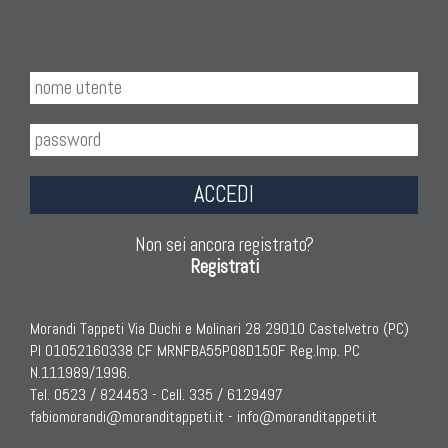
ACCEDI
Non sei ancora registrato?
Registrati
Morandi Tappeti Via Duchi e Molinari 28 29010 Castelvetro (PC)
PI 01052160338 CF MRNFBA55P08D150F Reg.Imp. PC
N.111989/1996.
Tel. 0523 / 824453 - Cell. 335 / 6129497
fabiomorandi@moranditappeti.it
-
info@moranditappeti.it