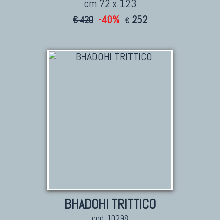
cm 72 x 123
-40%
252
€ 420
€
BHADOHI TRITTICO
cod. 10298