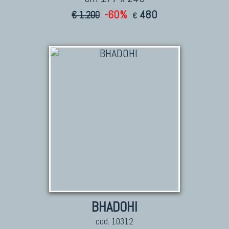
-60%
480
€ 1.200
€
BHADOHI
cod. 10312