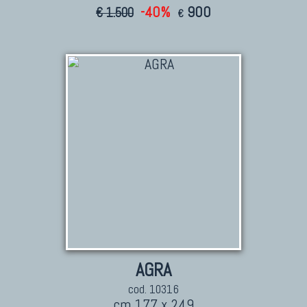
-40%
900
€ 1.500
€
AGRA
cod. 10316
cm 177 x 249