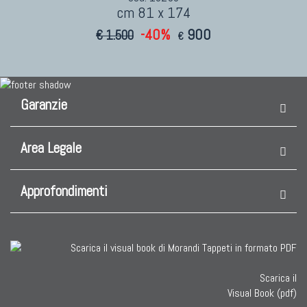
cm 81 x 174
-40%
900
€ 1.500
€
Garanzie
Area Legale
Approfondimenti
Scarica il
Visual Book (pdf)