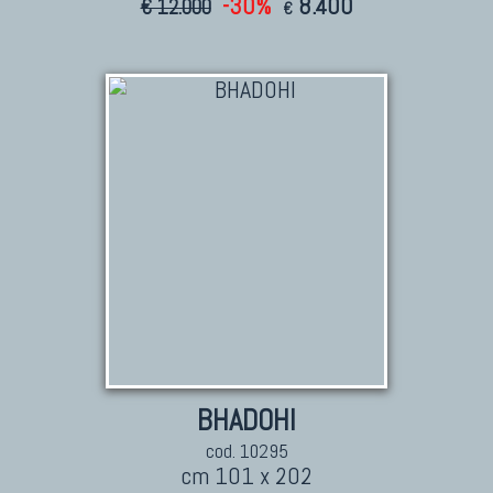
-30%
8.400
€ 12.000
€
BHADOHI
cod. 10295
cm 101 x 202