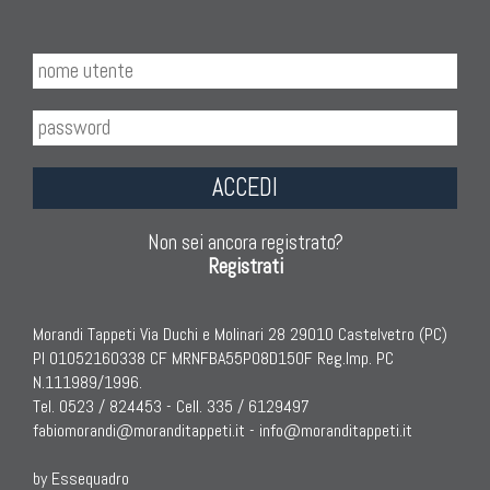
ACCEDI
Non sei ancora registrato?
Registrati
Morandi Tappeti Via Duchi e Molinari 28 29010 Castelvetro (PC)
PI 01052160338 CF MRNFBA55P08D150F Reg.Imp. PC
N.111989/1996.
Tel. 0523 / 824453 - Cell. 335 / 6129497
fabiomorandi@moranditappeti.it
-
info@moranditappeti.it
by Essequadro