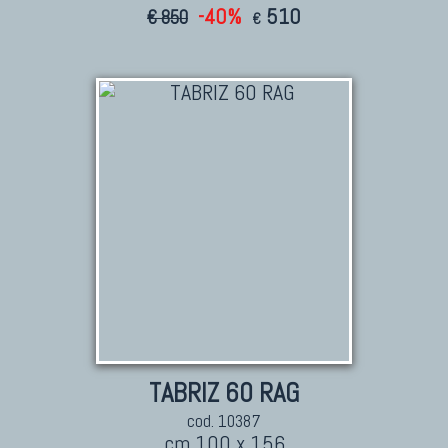
-40%
510
€ 850
€
TABRIZ 60 RAG
cod. 10387
cm 100 x 156