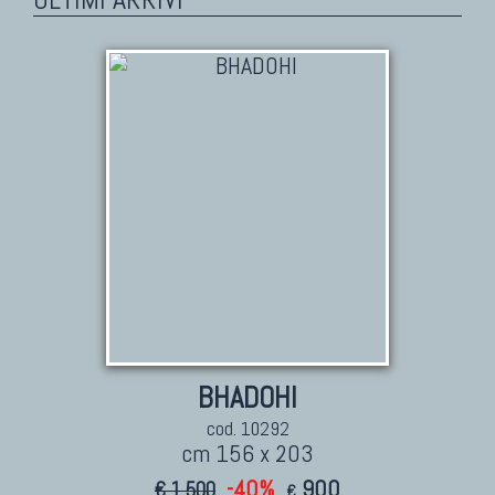
BHADOHI
cod. 10292
cm 156 x 203
-40%
900
€ 1.500
€