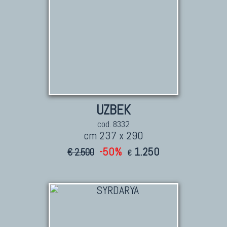
UZBEK
cod. 8332
cm 237 x 290
-50%
1.250
€ 2.500
€