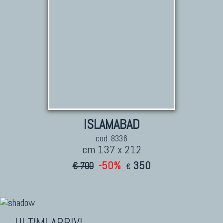
ISLAMABAD
cod. 8336
cm 137 x 212
-50%
350
€ 700
€
ULTIMI ARRIVI