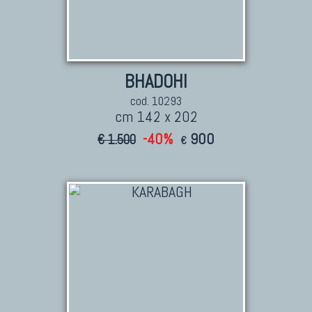
BHADOHI
cod. 10293
cm 142 x 202
-40%
900
€ 1.500
€