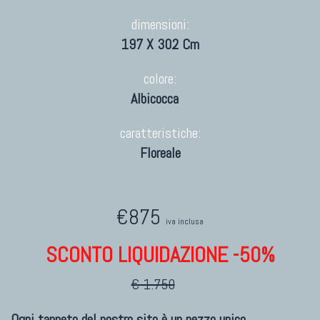
dimensioni:
197 X 302 Cm
colore:
Albicocca
caratteristiche:
Floreale
€875
iva inclusa
SCONTO LIQUIDAZIONE -50%
€ 1.750
Ogni tappeto del nostro sito è un pezzo unico.