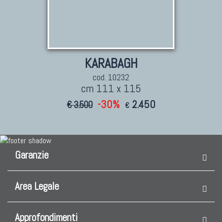
KARABAGH
cod. 10232
cm 111 x 115
-30%
2.450
€ 3.500
€
Garanzie
Area Legale
Approfondimenti