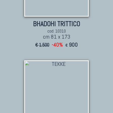
BHADOHI TRITTICO
cod. 10310
cm 81 x 173
-40%
900
€ 1.500
€