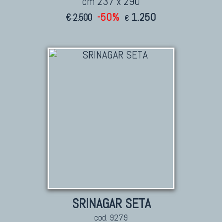
cm 237 x 290
-50%
1.250
€ 2.500
€
SRINAGAR SETA
cod. 9279