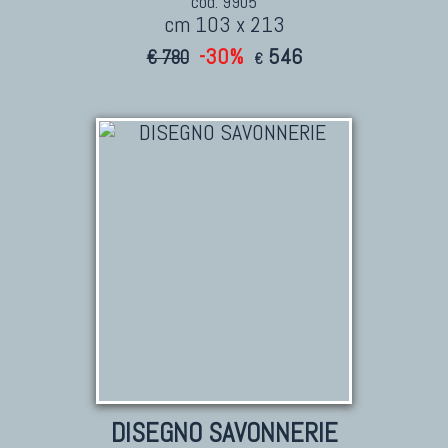
cod. 9905
cm 103 x 213
-30%
546
€ 780
€
DISEGNO SAVONNERIE