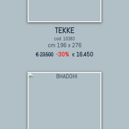
TEKKE
cod. 10383
cm 196 x 276
-30%
16.450
€ 23.500
€