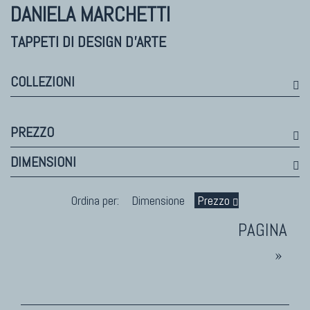
Himalayan
DANIELA MARCHETTI
Bhadohi Moderni
Kala Laie
TAPPETI DI DESIGN D'ARTE
Reloaded
Tappeti Moderni Collezione Morandi
COLLEZIONI
PREZZO
TAPPETI DI DESIGN D'ARTE
DIMENSIONI
Marco Nereo Rotelli
Daniela Marchetti
Ordina per:
Dimensione
Prezzo
Chuk Palu
Giorgio Palù
Fabio Morandi
»
Vito Catalano