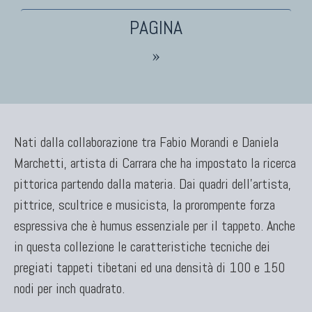
TAPPETI PERSIANI
»
Tappeti Persiani Antichi
Tappeti Persiani Vecchi
Tappeti Persiani Nuovi
Tappeti Persiani Moderni
Nati dalla collaborazione tra Fabio Morandi e Daniela
Marchetti, artista di Carrara che ha impostato la ricerca
pittorica partendo dalla materia. Dai quadri dell’artista,
TAPPETI CLASSICI
pittrice, scultrice e musicista, la prorompente forza
Collezione Hyderabad
espressiva che è humus essenziale per il tappeto. Anche
Collezione Peshawar
in questa collezione le caratteristiche tecniche dei
Collezione Agra
pregiati tappeti tibetani ed una densità di 100 e 150
Collezione Zigler
nodi per inch quadrato.