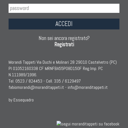
KILIM
Kilim Vecchi E Antichi
ACCEDI
Kilim Nuovi
Nuovissimi Kilim India
Non sei ancora registrato?
Arazzi E Ricami
Registrati
Morandi Tappeti Via Duchi e Molinari 28 29010 Castelvetro (PC)
PI 01052160338 CF MRNFBA55P08D150F Reg.Imp. PC
TAPPETI PER ARREDAMENTO
N.111989/1996.
Tel. 0523 / 824453 - Cell. 335 / 6129497
Tappeti Turchi Vecchi E Nuovi
fabiomorandi@moranditappeti.it
-
info@moranditappeti.it
Tappeti Turcomanni Vecchi E Nuovi
Tappeti Ghazni
by Essequadro
Tappeti Beluci
Tappeti Dal Mondo