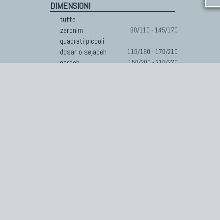
DIMENSIONI
tutte
zaronim
90/110 - 145/170
quadrati piccoli
dosar o sejadeh
110/160 - 170/210
pardeh
150/200 - 210/270
gallerie
oltre i 3 metri
kelley
stretti e lunghi
quadrati medi
grandi
170/220 - 260/330
Servizi
Garanzie
Prova a casa
Certificato di garanz
Restauro Lab
Garanzia Morandi
Consulenza
Spedizione Gratuita