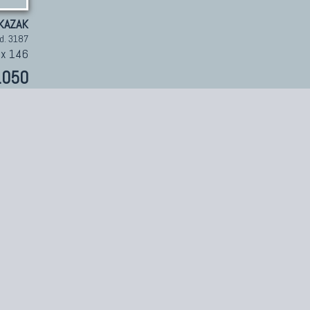
KAZAK
d. 3187
 x 146
.050
pprofondimenti
tto sui tappeti
finizione di tappeto
Tappeti Persiani