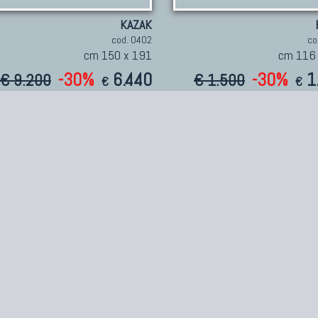
KAZAK
cod. 0402
co
cm 150 x 191
cm 116
-30%
6.440
-30%
1
€ 9.200
€ 1.500
€
€
Pagina:
1
»
Area Legale
Chi siamo
A
ia
Termini e Condizioni
Chi siamo
Tu
Trattamento dei dati
Punti vendita
De
Dritto di recesso
Press
I 