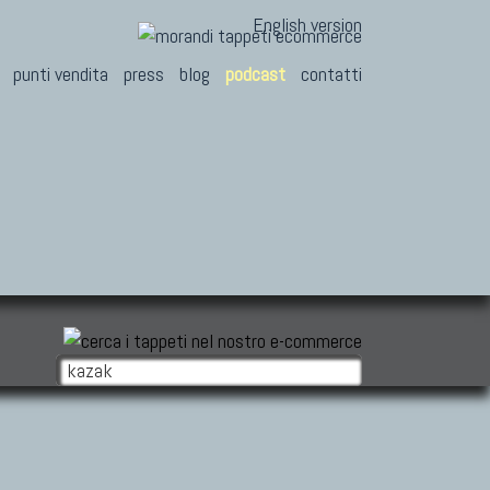
English version
punti vendita
press
blog
podcast
contatti