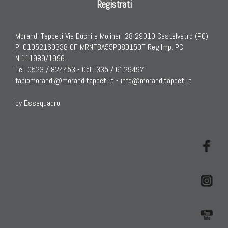
Registrati
Morandi Tappeti Via Duchi e Molinari 28 29010 Castelvetro (PC)
PI 01052160338 CF MRNFBA55P08D150F Reg.Imp. PC
N.111989/1996.
Tel. 0523 / 824453 - Cell. 335 / 6129497
fabiomorandi@moranditappeti.it
-
info@moranditappeti.it
by Essequadro