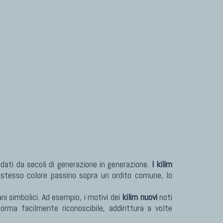
Tappeti Turcomanni Vecchi E Nuovi
Tappeti Ghazni
Tappeti Beluci
Tappeti Dal Mondo
ndati da secoli di generazione in generazione.
I kilim
 stesso colore passino sopra un ordito comune, lo
ni simbolici. Ad esempio, i motivi dei
kilim nuovi
noti
rma facilmente riconoscibile, addirittura a volte