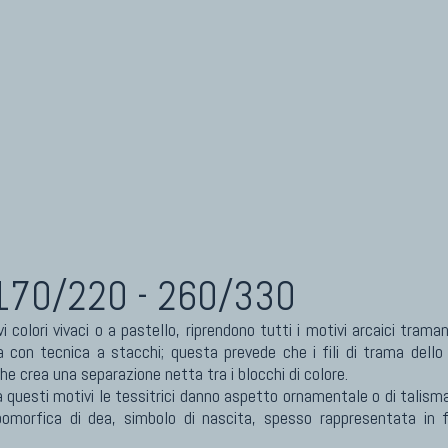
eti Cinesi Antichi
Kilim Nuovi
eti Turcomanni Antichi
Nuovissimi Kilim India
eti Agra Antichi E Antica Asia
Arazzi E Ricami
 170/220 - 260/330
 colori vivaci o a pastello, riprendono tutti i motivi arcaici trama
con tecnica a stacchi; questa prevede che i fili di trama dello
he crea una separazione netta tra i blocchi di colore.
 a questi motivi le tessitrici danno aspetto ornamentale o di talisma
pomorfica di dea, simbolo di nascita, spesso rappresentata in fo