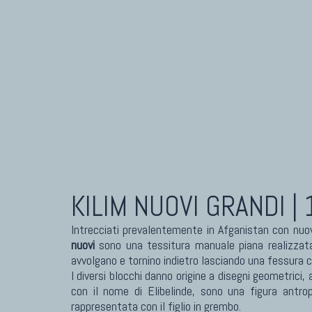
Tappeti Caucasici Antichi: Karabagh
Tapp
Tappeti Caucasici Antichi : Shirvan
Tapp
Tappeti Caucasici Vecchi E Nuovi
Tapp
KILIM NUOVI
GRANDI |
Intrecciati prevalentemente in Afganistan con nuovi
nuovi
sono una tessitura manuale piana realizzata 
avvolgano e tornino indietro lasciando una fessura c
I diversi blocchi danno origine a disegni geometrici,
con il nome di Elibelinde, sono una figura antro
rappresentata con il figlio in grembo.