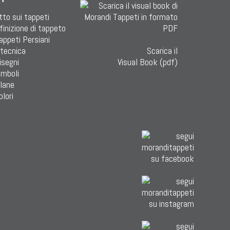
tto sui tappeti
finizione di tappeto
Tappeti Persiani
 tecnica
Scarica il
isegni
Visual Book (pdf)
imboli
 lane
olori