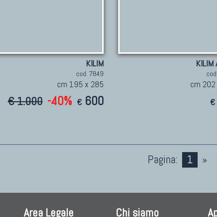
KILIM
KILIM
cod. 7849
cod
cm 195 x 285
cm 202
-40%
600
€ 1.000
€
€
Pagina:
1
»
Area Legale
Chi siamo
A