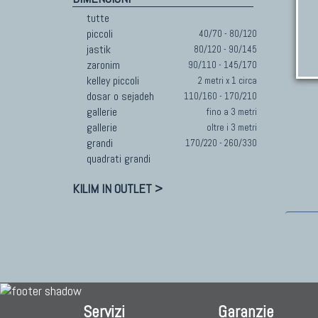
tutte
piccoli
40/70 - 80/120
jastik
80/120 - 90/145
zaronim
90/110 - 145/170
kelley piccoli
2 metri x 1 circa
dosar o sejadeh
110/160 - 170/210
gallerie
fino a 3 metri
gallerie
oltre i 3 metri
grandi
170/220 - 260/330
quadrati grandi
KILIM IN OUTLET >
Servizi
Garanzie