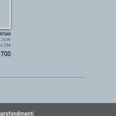
 AFGAN
. 10145
 x 294
700
pprofondimenti