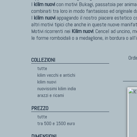
I
kilim nuovi
con motivi Bukagi, passatoia per animali
combinati tra loro in modo fantasioso ed originale 
I
kilim nuovi
appagando il nostro piacere estetico c
altri motivi tipici che anche in queste nuove manif
Motivi ricorrenti nei
Kilim nuovi
: Cencel ad uncino, mo
le forme romboidali o a medaglione, in bordura o all
Ordi
COLLEZIONI
tutte
kilim vecchi e antichi
kilim nuovi
nuovissimi kilim india
arazzi e ricami
PREZZO
tutte
tra 500 e 1500 euro
DIMENSIONI