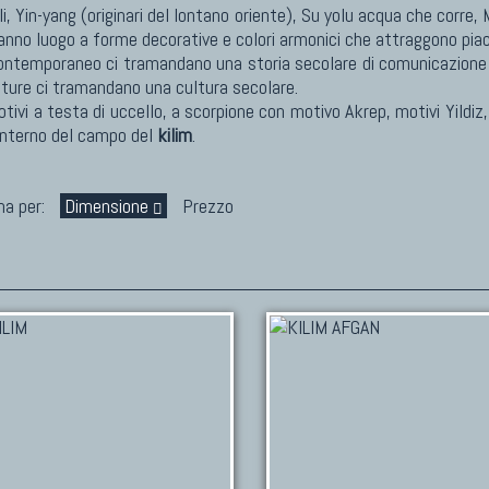
, Yin-yang (originari del lontano oriente), Su yolu acqua che corre, 
danno luogo a forme decorative e colori armonici che attraggono pi
ontemporaneo ci tramandano una storia secolare di comunicazione g
atture ci tramandano una cultura secolare.
tivi a testa di uccello, a scorpione con motivo Akrep, motivi Yildiz,
'interno del campo del
kilim
.
na per:
Dimensione
Prezzo