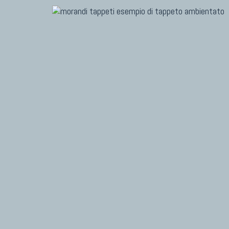
TAPPETI MODERNI
TAPPET
Tibet Contemporanei
Marc
Himalayan
Dani
Bhadohi Moderni
Chuk
Kala Laie
Gior
Reloaded
Fabi
Tappeti Moderni Collezione Morandi
Vito
TAPPETI CAUCASICI
TAPPET
Tappeti Caucasici Antichi: Kazak
Tapp