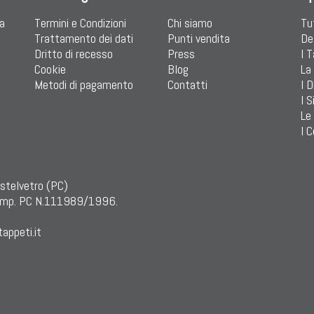
ia
Termini e Condizioni
Chi siamo
Tu
Trattamento dei dati
Punti vendita
De
Dritto di recesso
Press
I 
Cookie
Blog
La
Metodi di pagamento
Contatti
I D
I S
Le
I C
astelvetro (PC)
mp. PC N.111989/1996.
appeti.it