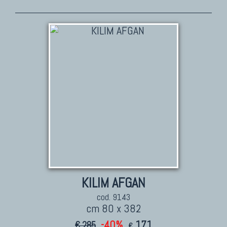
TAPPETI PERSIANI
Tappeti Persiani Antichi
Tappeti Persiani Vecchi
Tappeti Persiani Nuovi
Tappeti Persiani Moderni
TAPPETI CLASSICI
Collezione Hyderabad
Collezione Peshawar
Collezione Agra
KILIM AFGAN
Collezione Zigler
cod. 9143
cm 80 x 382
-40%
171
€ 285
€