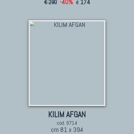
-40%
174
€ 290
€
KILIM
Kilim Vecchi E Antichi
Kilim Nuovi
Nuovissimi Kilim India
Arazzi E Ricami
TAPPETI PER ARREDAMENTO
Tappeti Turchi Vecchi E Nuovi
Tappeti Turcomanni Vecchi E Nuovi
Tappeti Ghazni
Tappeti Beluci
KILIM AFGAN
Tappeti Dal Mondo
cod. 9714
cm 81 x 394