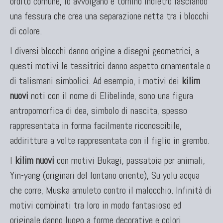
ordito comune, lo avvolgano e tornino indietro lasciando
una fessura che crea una separazione netta tra i blocchi
di colore.
I diversi blocchi danno origine a disegni geometrici, a
questi motivi le tessitrici danno aspetto ornamentale o
di talismani simbolici. Ad esempio, i motivi dei
kilim
nuovi
noti con il nome di Elibelinde, sono una figura
antropomorfica di dea, simbolo di nascita, spesso
rappresentata in forma facilmente riconoscibile,
addirittura a volte rappresentata con il figlio in grembo.
I
kilim nuovi
con motivi Bukagi, passatoia per animali,
Yin-yang (originari del lontano oriente), Su yolu acqua
che corre, Muska amuleto contro il malocchio. Infinità di
motivi combinati tra loro in modo fantasioso ed
originale danno luogo a forme decorative e colori