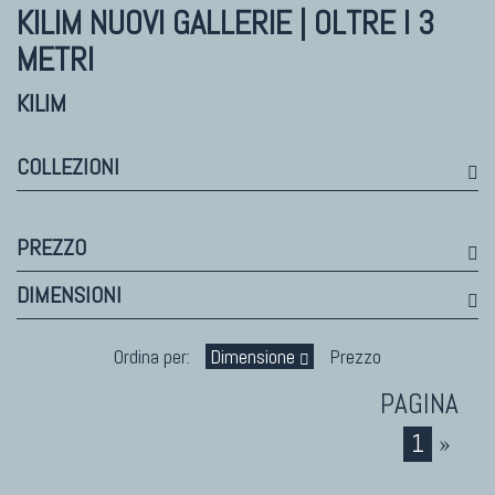
Himalayan
KILIM NUOVI
GALLERIE | OLTRE I 3
Bhadohi Moderni
METRI
Kala Laie
Reloaded
KILIM
Tappeti Moderni Collezione Morandi
COLLEZIONI
TAPPETI DI DESIGN D'ARTE
PREZZO
Marco Nereo Rotelli
DIMENSIONI
Daniela Marchetti
Chuk Palu
Ordina per:
Dimensione
Prezzo
Giorgio Palù
Fabio Morandi
Vito Catalano
1
»