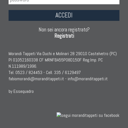
ACCEDI
Non sei ancora registrato?
Registrati
Morandi Tappeti Via Duchi e Molinari 28 29010 Castelvetro (PC)
PI 01052160338 CF MRNFBA55P08D150F Reg.Imp. PC
N.111989/1996.
Tel. 0523 / 824453 - Cell. 335 / 6129497
fabiomorandi@moranditappeti.it
-
info@moranditappeti.it
by Essequadro