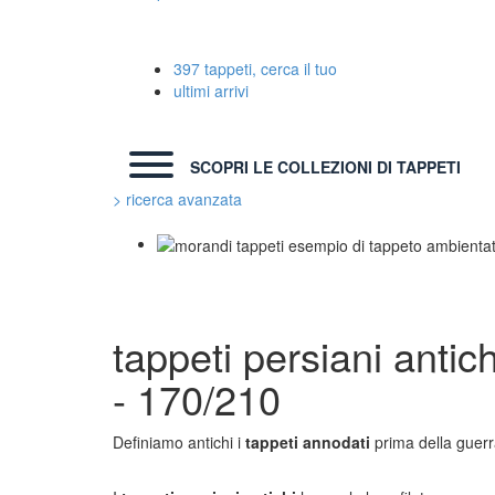
397 tappeti, cerca il tuo
ultimi arrivi
SCOPRI LE COLLEZIONI DI TAPPETI
> ricerca avanzata
TAPPETI MODERNI
TAPP
Tibet Contemporanei
Marco
Himalayan
Danie
tappeti persiani antic
Bhadohi Moderni
Chuk
Kala Laie
Giorg
- 170/210
Reloaded
Fabio
Tappeti Moderni Collezione Morandi
Vito 
Definiamo antichi i
tappeti annodati
prima della guerr
TAPPETI CAUCASICI
TAPP