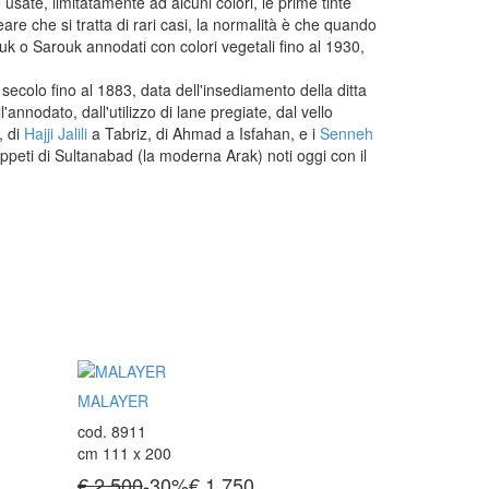
 usate, limitatamente ad alcuni colori, le prime tinte
are che si tratta di rari casi, la normalità è che quando
Tappeti Turchi Vecchi E Nuovi
aruk o Sarouk annodati con colori vegetali fino al 1930,
Tappeti Turcomanni Vecchi E Nuovi
Tappeti Ghazni
secolo fino al 1883, data dell'insediamento della ditta
Tappeti Beluci
'annodato, dall'utilizzo di lane pregiate, dal vello
Tappeti Dal Mondo
, di
Hajji Jalili
a Tabriz, di Ahmad a Isfahan, e i
Senneh
tappeti di Sultanabad (la moderna Arak) noti oggi con il
MALAYER
cod. 8911
cm 111 x 200
€ 2.500
-30%
€
1.750