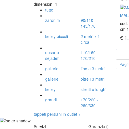
dimensioni
tutte
MAL
zaronim
90/110 -
cod.
145/170
cm 1
kelley piccoli
2 metri x 1
€ 1
circa
dosar o
110/160 -
sejadeh
170/210
Pagi
gallerie
fino a 3 metri
gallerie
oltre i 3 metri
kelley
stretti e lunghi
grandi
170/220 -
260/330
tappeti persiani in outlet >
Servizi
Garanzie