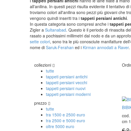
I
tappeti persiani antichi
hanno le lane filate a mano ti
COLL
all'anilina. In questi pezzi risulta evidente il tentativo di
Tappeti Caucasici Antichi: Kazak
troviamo colori all'anilina sono pezzi più giovani che tr
Tappeti Caucasici Antichi: Karabagh
Tappe
vengono quindi inseriti tra i
tappeti persiani antichi
.
Tappeti Caucasici Antichi : Shirvan
Tappe
In questa categoria sono compresi anche i
tappeti pe
Tappeti Caucasici Vecchi E Nuovi
Tappe
Zigler a
Sultanabad
. Questo è il periodo di rinascita de
Tappe
rasato a pochissimi millimetri dal nodo e da un approfo
sette colori
, sono tra le più conosciute manifatture del
nome di
Saruk-Ferahan
ed i
Kirman annodati a Raver
.
collezioni
Ordi
tutte
tappeti persiani antichi
tappeti persiani vecchi
tappeti persiani nuovi
tappeti persiani moderni
prezzo
BIB
tutte
tra 1500 e 2500 euro
cod.
tra 2500 e 5000 euro
cm 1
oltre 5000 euro
€ 2