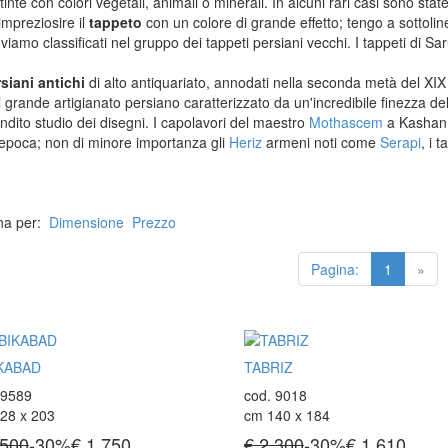
nte con colori vegetali, animali o minerali. In alcuni rari casi sono state
EZIONE
 impreziosire il
tappeto
con un colore di grande effetto; tengo a sottoline
Kilim Vecchi E Antichi
oviamo classificati nel gruppo dei tappeti persiani vecchi. I tappeti di S
Kilim Nuovi
ti Anatolici Antichi
Nuovissimi Kilim India
ti Cinesi Antichi
rsiani antichi
di alto antiquariato, annodati nella seconda metà del XIX 
Arazzi E Ricami
ti Turcomanni Antichi
l grande artigianato persiano caratterizzato da un'incredibile finezza dell
ti Agra Antichi E Antica Asia
ndito studio dei disegni. I capolavori del maestro
Mothascem
a Kashan
l'epoca; non di minore importanza gli
Heriz
armeni noti come
Serapi
, i 
na per:
Dimensione
Prezzo
Pagina:
1
»
IKABAD
TABRIZ
 9589
cod. 9018
28 x 203
cm 140 x 184
.500
-30%
€
1.750
€ 2.300
-30%
€
1.610