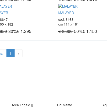
AYER
MALAYER
 8647
cod. 6463
00 x 182
cm 114 x 181
.850
-30%
€
1.295
€ 2.300
-50%
€
1.150
na:
1
»
Area Legale
Chi siamo
Ap