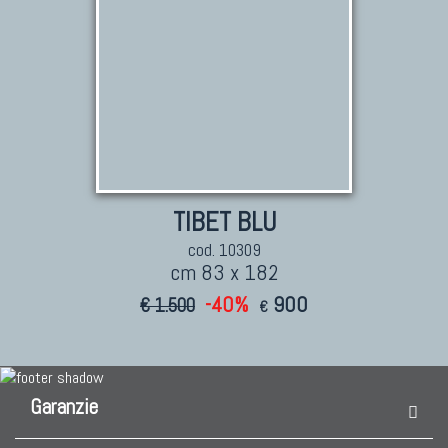
TIBET BLU
cod. 10309
cm 83 x 182
-40%
900
€ 1.500
€
Garanzie