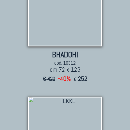
BHADOHI
cod. 10312
cm 72 x 123
-40%
252
€ 420
€