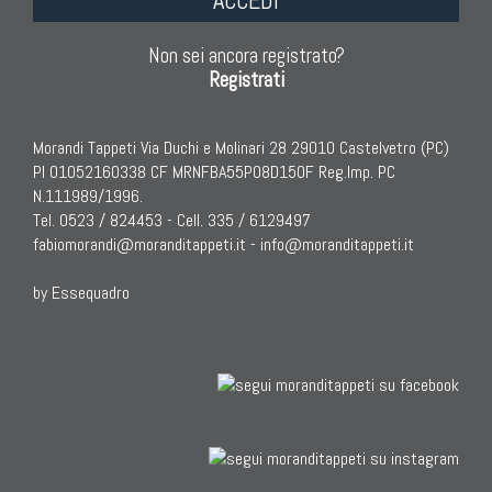
ACCEDI
Non sei ancora registrato?
Registrati
Morandi Tappeti Via Duchi e Molinari 28 29010 Castelvetro (PC)
PI 01052160338 CF MRNFBA55P08D150F Reg.Imp. PC
N.111989/1996.
Tel. 0523 / 824453 - Cell. 335 / 6129497
fabiomorandi@moranditappeti.it
-
info@moranditappeti.it
by Essequadro