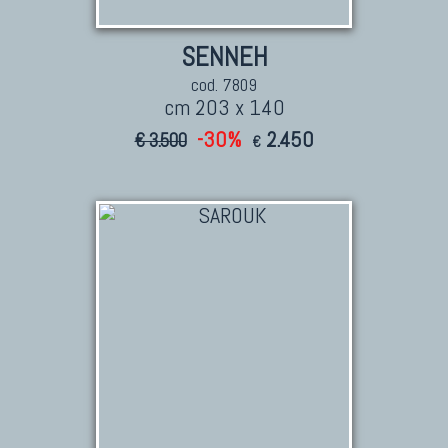
SENNEH
cod. 7809
cm 203 x 140
-30%
2.450
€ 3.500
€