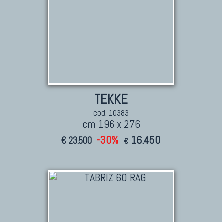
TEKKE
cod. 10383
cm 196 x 276
-30%
16.450
€ 23.500
€