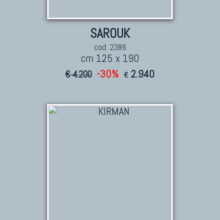
SAROUK
cod. 2386
cm 125 x 190
-30%
2.940
€ 4.200
€