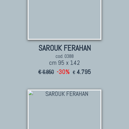
SAROUK FERAHAN
cod. 0388
cm 95 x 142
-30%
4.795
€ 6.850
€