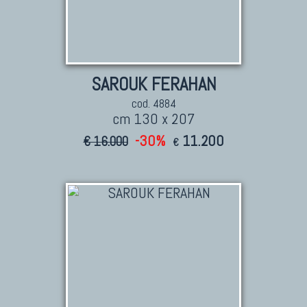
SAROUK FERAHAN
cod. 4884
cm 130 x 207
-30%
11.200
€ 16.000
€