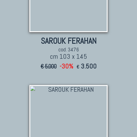
SAROUK FERAHAN
cod. 3476
cm 103 x 145
-30%
3.500
€ 5.000
€