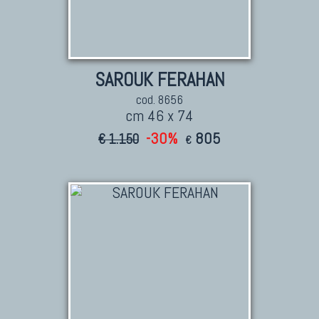
SAROUK FERAHAN
cod. 8656
cm 46 x 74
-30%
805
€ 1.150
€