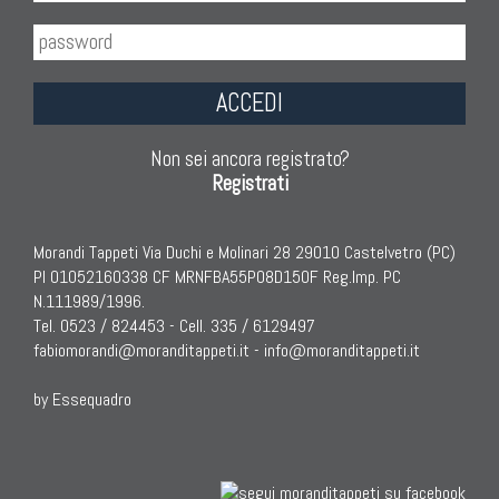
ACCEDI
Non sei ancora registrato?
Registrati
Morandi Tappeti Via Duchi e Molinari 28 29010 Castelvetro (PC)
PI 01052160338 CF MRNFBA55P08D150F Reg.Imp. PC
N.111989/1996.
Tel. 0523 / 824453 - Cell. 335 / 6129497
fabiomorandi@moranditappeti.it
-
info@moranditappeti.it
by Essequadro