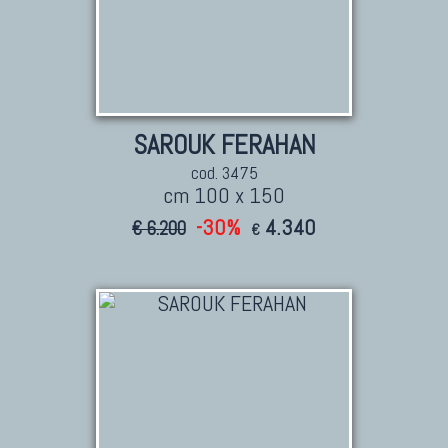
SAROUK FERAHAN
cod. 3475
cm 100 x 150
-30%
4.340
€ 6.200
€