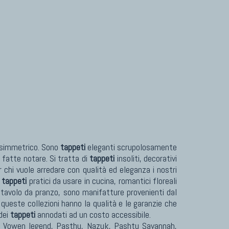
TAPPETI PER ARREDAMENTO
Tappeti Turchi Vecchi E Nuovi
Tappeti Turcomanni Vecchi E Nuovi
Tappeti Ghazni
Tappeti Beluci
Tappeti Dal Mondo
asimmetrico. Sono
tappeti
eleganti scrupolosamente
 fatte notare. Si tratta di
tappeti
insoliti, decorativi
r chi vuole arredare con qualità ed eleganza i nostri
,
tappeti
pratici da usare in cucina, romantici floreali
 tavolo da pranzo, sono manifatture provenienti dal
 queste collezioni hanno la qualità e le garanzie che
dei
tappeti
annodati ad un costo accessibile.
Vowen legend, Pasthu, Nazuk, Pashtu Savannah,