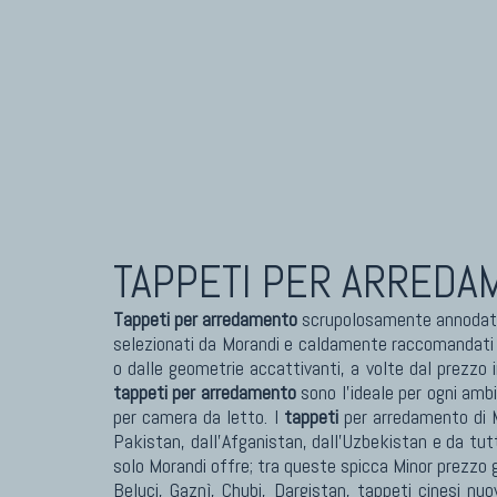
TAPPETI CAUCASICI
TAPPET
Tappeti Caucasici Antichi: Kazak
Tapp
Tappeti Caucasici Antichi: Karabagh
Tapp
Tappeti Caucasici Antichi : Shirvan
Tapp
Tappeti Caucasici Vecchi E Nuovi
Tapp
TAPPETI PER ARREDA
Tappeti per arredamento
scrupolosamente annodati 
selezionati da Morandi e caldamente raccomandati per
o dalle geometrie accattivanti, a volte dal prezzo i
tappeti per arredamento
sono l'ideale per ogni amb
per camera da letto. I
tappeti
per arredamento di M
Pakistan, dall'Afganistan, dall'Uzbekistan e da tutt
solo Morandi offre; tra queste spicca Minor prezzo 
Beluci, Gaznì, Chubi, Dargistan, tappeti cinesi nuo