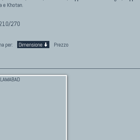
 e Khotan.
 210/270
na per:
Dimensione
Prezzo