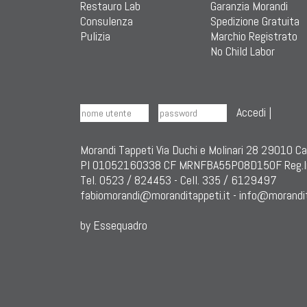
Restauro Lab
Garanzia Morandi
Consulenza
Spedizione Gratuita
Pulizia
Marchio Registrato
No Child Labor
Accedi
|
Morandi Tappeti Via Duchi e Molinari 28 29010 C
PI 01052160338 CF MRNFBA55P08D150F Reg.I
Tel. 0523 / 824453 - Cell. 335 / 6129497
fabiomorandi@moranditappeti.it
-
info@morandit
by Essequadro