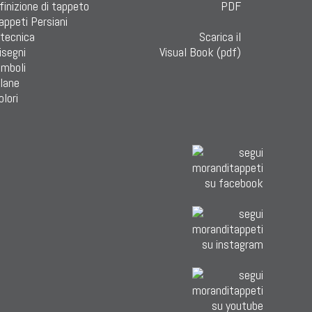
finizione di tappeto
Tappeti Persiani
 tecnica
Scarica il
isegni
Visual Book (pdf)
imboli
 lane
olori