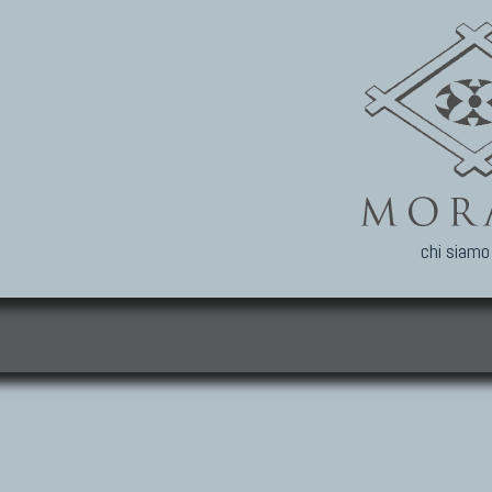
chi siamo
i