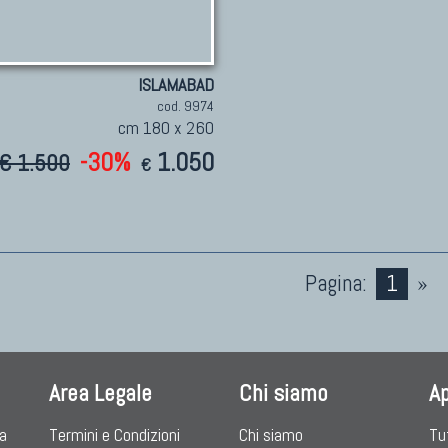
ISLAMABAD
cod. 9974
cm 180 x 260
-30%
1.050
€ 1.500
€
Pagina:
1
»
Area Legale
Chi siamo
A
ia
Termini e Condizioni
Chi siamo
Tu