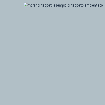
TAPPETI MODERNI
TAPPET
Tibet Contemporanei
Marc
Himalayan
Dani
Bhadohi Moderni
Chuk
Kala Laie
Gior
Reloaded
Fabi
Tappeti Moderni Collezione Morandi
Vito