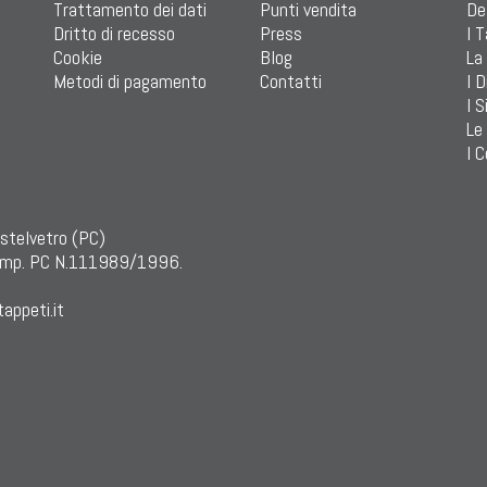
Trattamento dei dati
Punti vendita
De
Dritto di recesso
Press
I 
Cookie
Blog
La
Metodi di pagamento
Contatti
I D
I S
Le
I C
astelvetro (PC)
mp. PC N.111989/1996.
appeti.it