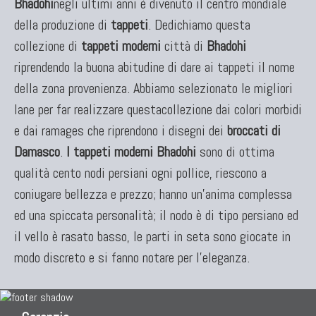
Bhadohi
negli ultimi anni è divenuto il centro mondiale
Kilim Nuovi
della produzione di
tappeti
. Dedichiamo questa
Nuovissimi Kilim India
collezione di
tappeti moderni
città di
Bhadohi
Arazzi E Ricami
riprendendo la buona abitudine di dare ai tappeti il nome
della zona provenienza. Abbiamo selezionato le migliori
lane per far realizzare questacollezione dai colori morbidi
e dai ramages che riprendono i disegni dei
broccati di
Damasco
.
I tappeti moderni Bhadohi
sono di ottima
qualità cento nodi persiani ogni pollice, riescono a
coniugare bellezza e prezzo; hanno un'anima complessa
ed una spiccata personalità; il nodo è di tipo persiano ed
TAPPETI PER ARREDAMENTO
il vello è rasato basso, le parti in seta sono giocate in
Tappeti Turchi Vecchi E Nuovi
modo discreto e si fanno notare per l'eleganza.
Tappeti Turcomanni Vecchi E Nuovi
Tappeti Ghazni
Tappeti Beluci