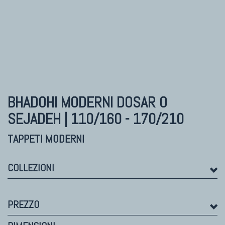
TAPPETI MODERNI
Tibet Contemporanei
Himalayan
Bhadohi Moderni
Kala Laie
Reloaded
BHADOHI MODERNI
DOSAR O
Tappeti Moderni Collezione Morandi
SEJADEH | 110/160 - 170/210
TAPPETI MODERNI
COLLEZIONI
PREZZO
TAPPETI DI DESIGN D'ARTE