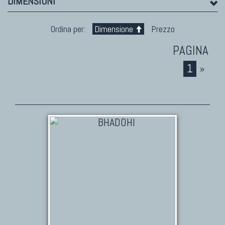
DIMENSIONI
Marco Nereo Rotelli
Daniela Marchetti
Ordina per:
Dimensione
Prezzo
Chuk Palu
Giorgio Palù
Fabio Morandi
1
»
Vito Catalano
TAPPETI PERSIANI
Tappeti Persiani Antichi
Tappeti Persiani Vecchi