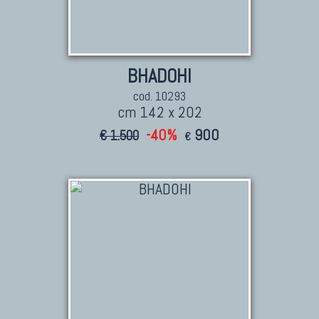
BHADOHI
cod. 10293
cm 142 x 202
TAPPETI CAUCASICI
-40%
900
€ 1.500
€
Tappeti Caucasici Antichi: Kazak
Tappeti Caucasici Antichi: Karabagh
Tappeti Caucasici Antichi : Shirvan
Tappeti Caucasici Vecchi E Nuovi