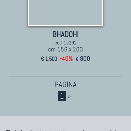
TAPPETI ANTICHI DA COLLEZIONE
Tappeti Anatolici Antichi
BHADOHI
Tappeti Cinesi Antichi
cod. 10292
Tappeti Turcomanni Antichi
cm 156 x 203
Tappeti Agra Antichi E Antica Asia
-40%
900
€ 1.500
€
1
»
KILIM
Kilim Vecchi E Antichi