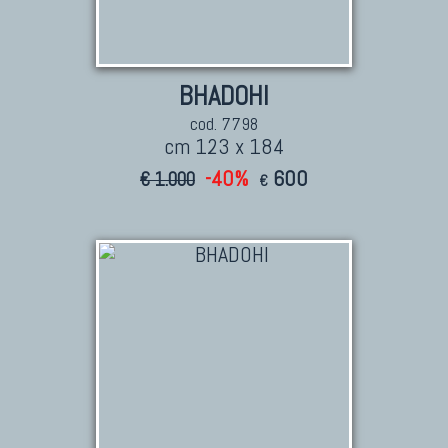
Tappeti Persiani Nuovi
Tappeti Persiani Moderni
BHADOHI
cod. 7798
cm 123 x 184
-40%
600
€ 1.000
€
TAPPETI CLASSICI
Collezione Hyderabad
Collezione Peshawar
Collezione Agra
Collezione Zigler