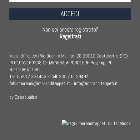
ACCEDI
Non sei ancora registrato?
Registrati
Morandi Tappeti Via Duchi e Molinari 28 29010 Castelvetro (PC)
PI 01052160338 CF MRNFBA55P08D150F Reg.Imp. PC
N.111989/1996.
Tel. 0523 / 824453 - Cell. 335 / 6129497
fabiomorandi@moranditappeti.it
-
info@moranditappeti.it
by Essequadro