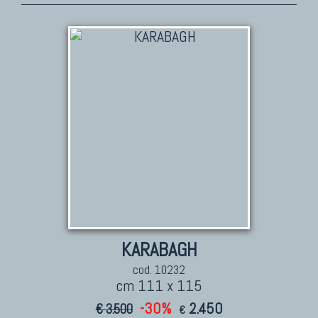
KARABAGH
cod. 10232
cm 111 x 115
-30%
2.450
€ 3.500
€