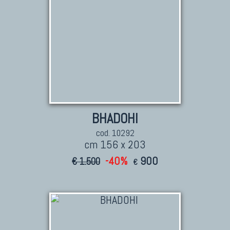
BHADOHI
cod. 10292
cm 156 x 203
-40%
900
€ 1.500
€