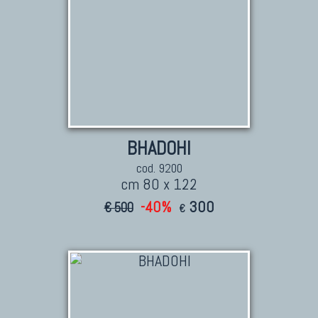
BHADOHI
cod. 9200
cm 80 x 122
-40%
300
€ 500
€