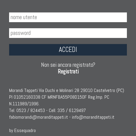
ACCEDI
Non sei ancora registrato?
Registrati
Morandi Tappeti Via Duchi e Molinari 28 29010 Castelvetro (PC)
PI 01052160338 CF MRNFBA55P08D150F Reg.Imp. PC
N.111989/1996.
Tel. 0523 / 824453 - Cell. 335 / 6129497
fabiomorandi@moranditappeti.it
-
info@moranditappeti.it
by Essequadro