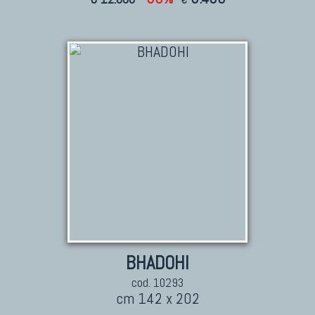
€
BHADOHI
cod. 10293
cm 142 x 202