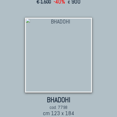
-40%
900
€ 1.500
€
KILIM
Kilim Vecchi E Antichi
Kilim Nuovi
Nuovissimi Kilim India
Arazzi E Ricami
TAPPETI PER ARREDAMENTO
Tappeti Turchi Vecchi E Nuovi
Tappeti Turcomanni Vecchi E Nuovi
Tappeti Ghazni
Tappeti Beluci
BHADOHI
Tappeti Dal Mondo
cod. 7798
cm 123 x 184