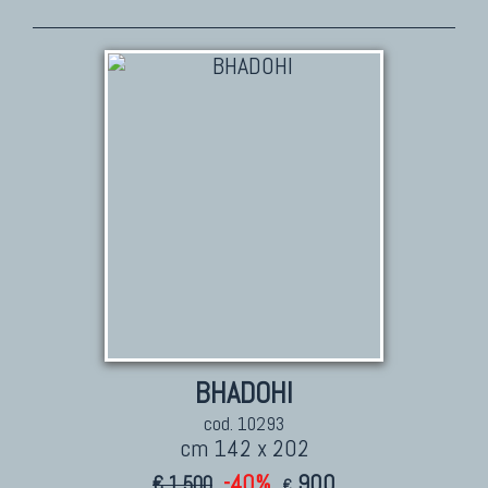
TAPPETI PERSIANI
Tappeti Persiani Antichi
Tappeti Persiani Vecchi
Tappeti Persiani Nuovi
Tappeti Persiani Moderni
TAPPETI CLASSICI
Collezione Hyderabad
Collezione Peshawar
Collezione Agra
BHADOHI
Collezione Zigler
cod. 10293
cm 142 x 202
-40%
900
€ 1.500
€