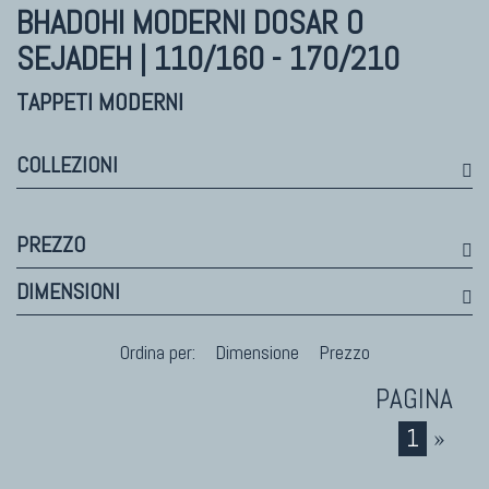
Himalayan
BHADOHI MODERNI
DOSAR O
Bhadohi Moderni
SEJADEH | 110/160 - 170/210
Kala Laie
Reloaded
TAPPETI MODERNI
Tappeti Moderni Collezione Morandi
COLLEZIONI
TAPPETI DI DESIGN D'ARTE
PREZZO
Marco Nereo Rotelli
DIMENSIONI
Daniela Marchetti
Chuk Palu
Ordina per:
Dimensione
Prezzo
Giorgio Palù
Fabio Morandi
Vito Catalano
1
»