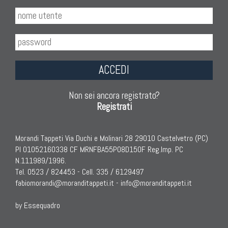
ACCEDI
Non sei ancora registrato?
Registrati
Morandi Tappeti Via Duchi e Molinari 28 29010 Castelvetro (PC)
PI 01052160338 CF MRNFBA55P08D150F Reg.Imp. PC
N.111989/1996.
Tel. 0523 / 824453 - Cell. 335 / 6129497
fabiomorandi@moranditappeti.it
-
info@moranditappeti.it
by Essequadro