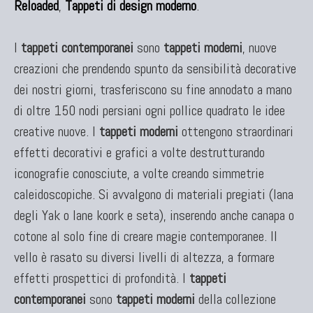
Reloaded
,
Tappeti di design moderno
.
I
tappeti contemporanei
sono
tappeti moderni
, nuove
creazioni che prendendo spunto da sensibilità decorative
dei nostri giorni, trasferiscono su fine annodato a mano
di oltre 150 nodi persiani ogni pollice quadrato le idee
creative nuove. I
tappeti moderni
ottengono straordinari
effetti decorativi e grafici a volte destrutturando
iconografie conosciute, a volte creando simmetrie
caleidoscopiche. Si avvalgono di materiali pregiati (lana
degli Yak o lane koork e seta), inserendo anche canapa o
cotone al solo fine di creare magie contemporanee. Il
vello è rasato su diversi livelli di altezza, a formare
effetti prospettici di profondità. I
tappeti
contemporanei
sono
tappeti moderni
della collezione