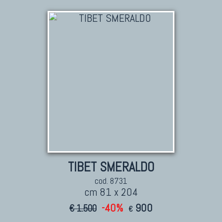
TIBET SMERALDO
cod. 8731
cm 81 x 204
-40%
900
€ 1.500
€