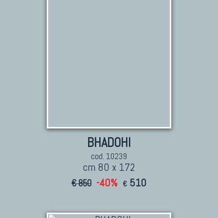
Marco Nereo Rotelli
Daniela Marchetti
Chuk Palu
Giorgio Palù
Fabio Morandi
Vito Catalano
BHADOHI
cod. 10239
cm 80 x 172
-40%
510
€ 850
€
TAPPETI PERSIANI
Tappeti Persiani Antichi
Tappeti Persiani Vecchi