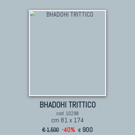
BHADOHI TRITTICO
cod. 10298
cm 81 x 174
-40%
900
€ 1.500
€