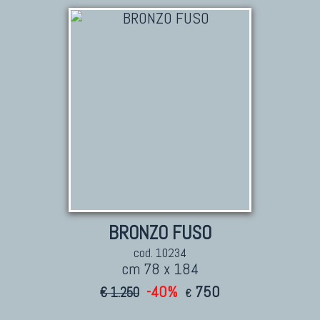
KILIM
Kilim Vecchi E Antichi
Kilim Nuovi
Nuovissimi Kilim India
Arazzi E Ricami
TAPPETI PER ARREDAMENTO
Tappeti Turchi Vecchi E Nuovi
BRONZO FUSO
Tappeti Turcomanni Vecchi E Nuovi
Tappeti Ghazni
cod. 10234
cm 78 x 184
Tappeti Beluci
-40%
750
€ 1.250
Tappeti Dal Mondo
€