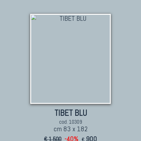
TIBET BLU
cod. 10309
cm 83 x 182
-40%
900
€ 1.500
€