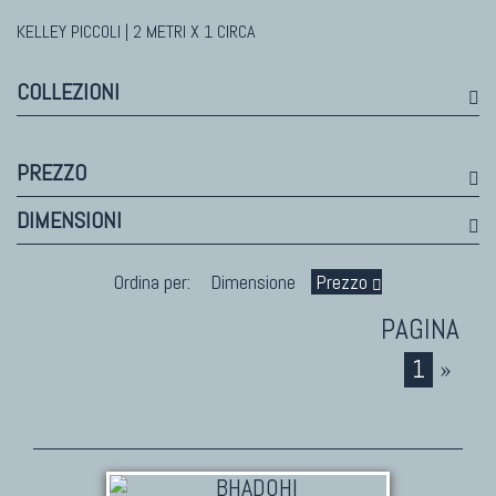
KELLEY PICCOLI | 2 METRI X 1 CIRCA
TAPPETI MODERNI
Tibet Contemporanei
COLLEZIONI
Himalayan
Bhadohi Moderni
Kala Laie
PREZZO
Reloaded
DIMENSIONI
Tappeti Moderni Collezione Morandi
Ordina per:
Dimensione
Prezzo
1
»
TAPPETI DI DESIGN D'ARTE