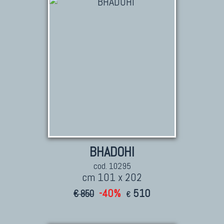
Tappeti Persiani Nuovi
Tappeti Persiani Moderni
TAPPETI CLASSICI
BHADOHI
Collezione Hyderabad
cod. 10295
Collezione Peshawar
cm 101 x 202
Collezione Agra
-40%
510
€ 850
€
Collezione Zigler