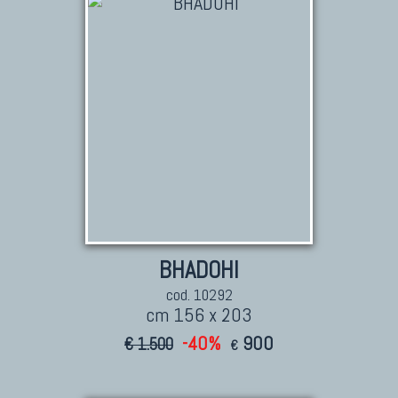
Tappeti Persiani Nuovi
Tappeti Persiani Moderni
TAPPETI CLASSICI
Collezione Hyderabad
Collezione Peshawar
Collezione Agra
Collezione Zigler
BHADOHI
cod. 10292
cm 156 x 203
TAPPETI CAUCASICI
-40%
900
€ 1.500
€
Tappeti Caucasici Antichi: Kazak
Tappeti Caucasici Antichi: Karabagh