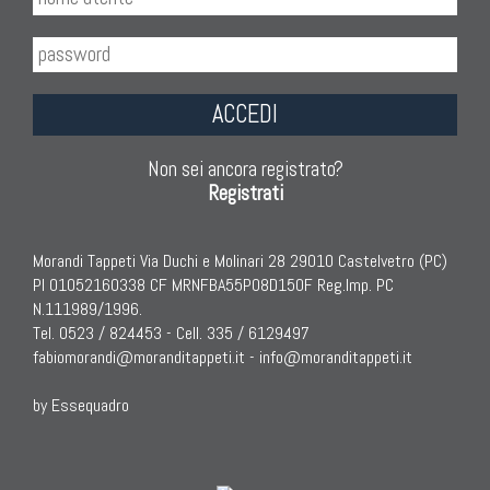
ACCEDI
Non sei ancora registrato?
Registrati
Morandi Tappeti Via Duchi e Molinari 28 29010 Castelvetro (PC)
PI 01052160338 CF MRNFBA55P08D150F Reg.Imp. PC
N.111989/1996.
Tel. 0523 / 824453 - Cell. 335 / 6129497
fabiomorandi@moranditappeti.it
-
info@moranditappeti.it
by Essequadro