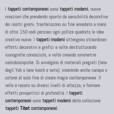
I
tappeti contemporanei
sono
tappeti moderni
, nuove
creazioni che prendendo spunto da sensibilità decorative
dei nostri giorni, trasferiscono su fine annodato a mano
di oltre 150 nodi persiani ogni pollice quadrato le idee
creative nuove. I
tappeti moderni
ottengono straordinari
effetti decorativi e grafici a volte destrutturando
iconografie conosciute, a volte creando simmetrie
caleidoscopiche. Si avvalgono di materiali pregiati (lana
degli Yak o lane koork e seta), inserendo anche canapa o
cotone al solo fine di creare magie contemporanee. Il
vello è rasato su diversi livelli di altezza, a formare
effetti prospettici di profondità. I
tappeti
contemporanei
sono
tappeti moderni
della collezione
tappeti
Tibet
contemporanei
.