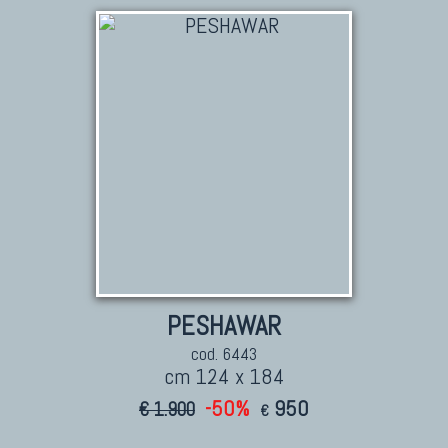
KILIM
Kilim Vecchi E Antichi
Kilim Nuovi
Nuovissimi Kilim India
Arazzi E Ricami
TAPPETI PER ARREDAMENTO
Tappeti Turchi Vecchi E Nuovi
PESHAWAR
Tappeti Turcomanni Vecchi E Nuovi
Tappeti Ghazni
cod. 6443
cm 124 x 184
Tappeti Beluci
-50%
950
€ 1.900
Tappeti Dal Mondo
€