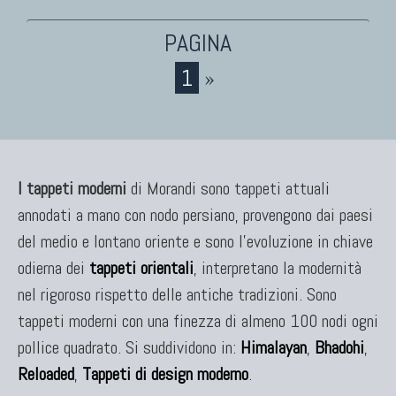
1
»
I tappeti moderni
di Morandi sono tappeti attuali
annodati a mano con nodo persiano, provengono dai paesi
del medio e lontano oriente e sono l'evoluzione in chiave
odierna dei
tappeti orientali
, interpretano la modernità
nel rigoroso rispetto delle antiche tradizioni. Sono
tappeti moderni con una finezza di almeno 100 nodi ogni
pollice quadrato. Si suddividono in:
Himalayan
,
Bhadohi
,
Reloaded
,
Tappeti di design moderno
.