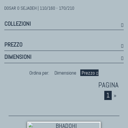
DOSAR O SEJADEH | 110/160 - 170/210
TAPPETI MODERNI
Tibet Contemporanei
COLLEZIONI
Himalayan
Bhadohi Moderni
Kala Laie
PREZZO
Reloaded
DIMENSIONI
Tappeti Moderni Collezione Morandi
Ordina per:
Dimensione
Prezzo
1
»
TAPPETI DI DESIGN D'ARTE