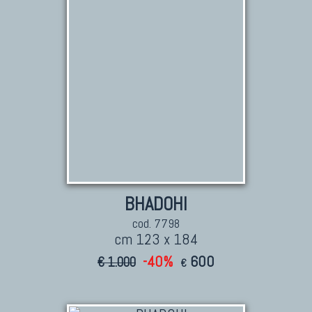
Marco Nereo Rotelli
Daniela Marchetti
Chuk Palu
Giorgio Palù
Fabio Morandi
Vito Catalano
BHADOHI
cod. 7798
cm 123 x 184
-40%
600
€ 1.000
€
TAPPETI PERSIANI
Tappeti Persiani Antichi
Tappeti Persiani Vecchi