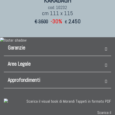
KARABAGH
cod. 10232
cm 111 x 115
-30%
2.450
€ 3.500
€
Garanzie
Area Legale
Approfondimenti
Scarica il