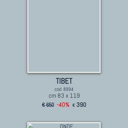
TIBET
cod. 8994
cm 83 x 119
-40%
390
€ 650
€