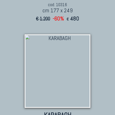
cod. 10316
cm 177 x 249
-60%
480
€ 1.200
€