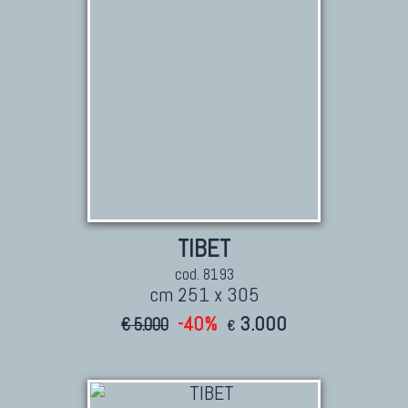
TIBET
cod. 8193
cm 251 x 305
-40%
3.000
€ 5.000
€