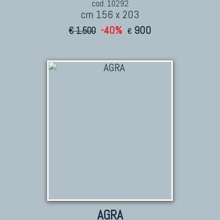
cod. 10292
cm 156 x 203
-40%
900
€ 1.500
€
AGRA