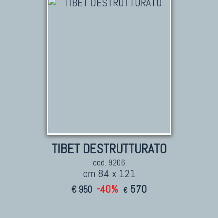
TIBET DESTRUTTURATO
cod. 9206
cm 84 x 121
-40%
570
€ 950
€