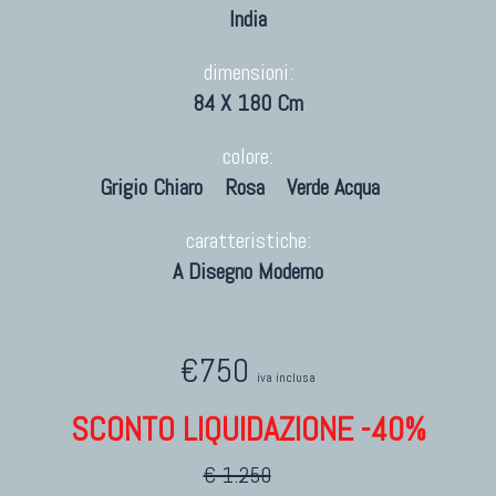
India
dimensioni:
84 X 180 Cm
colore:
Grigio Chiaro
Rosa
Verde Acqua
caratteristiche:
A Disegno Moderno
€750
iva inclusa
SCONTO LIQUIDAZIONE -40%
€ 1.250