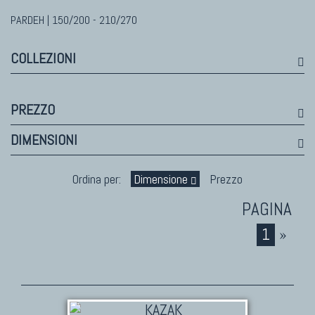
Bhadohi Moderni
Kala Laie
PARDEH | 150/200 - 210/270
Reloaded
COLLEZIONI
Tappeti Moderni Collezione Morandi
PREZZO
TAPPETI DI DESIGN D'ARTE
DIMENSIONI
Marco Nereo Rotelli
Daniela Marchetti
Ordina per:
Dimensione
Prezzo
Chuk Palu
Giorgio Palù
1
»
Fabio Morandi
Vito Catalano