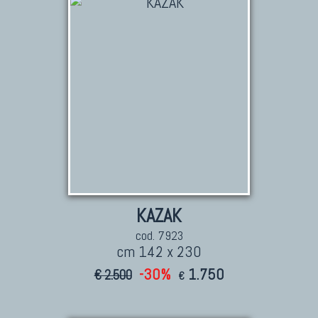
TAPPETI CAUCASICI
Tappeti Caucasici Antichi: Kazak
Tappeti Caucasici Antichi: Karabagh
Tappeti Caucasici Antichi : Shirvan
Tappeti Caucasici Vecchi E Nuovi
TAPPETI ANTICHI DA COLLEZIONE
Tappeti Anatolici Antichi
Tappeti Cinesi Antichi
KAZAK
Tappeti Turcomanni Antichi
cod. 7923
Tappeti Agra Antichi E Antica Asia
cm 142 x 230
-30%
1.750
€ 2.500
€