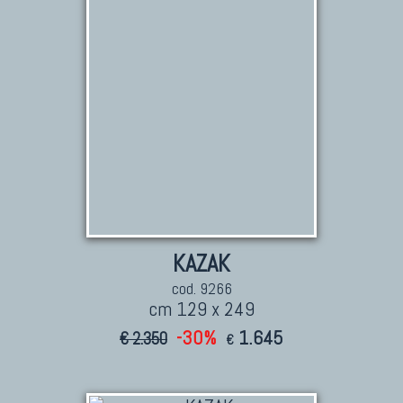
TAPPETI PERSIANI
Tappeti Persiani Antichi
Tappeti Persiani Vecchi
Tappeti Persiani Nuovi
Tappeti Persiani Moderni
TAPPETI CLASSICI
Collezione Hyderabad
KAZAK
Collezione Peshawar
cod. 9266
Collezione Agra
cm 129 x 249
Collezione Zigler
-30%
1.645
€ 2.350
€