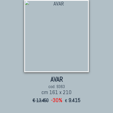
KILIM
Kilim Vecchi E Antichi
Kilim Nuovi
Nuovissimi Kilim India
Arazzi E Ricami
TAPPETI PER ARREDAMENTO
Tappeti Turchi Vecchi E Nuovi
Tappeti Turcomanni Vecchi E Nuovi
AVAR
Tappeti Ghazni
Tappeti Beluci
cod. 9363
cm 161 x 210
Tappeti Dal Mondo
-30%
9.415
€ 13.450
€