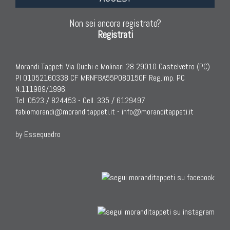
Non sei ancora registrato?
Registrati
Morandi Tappeti Via Duchi e Molinari 28 29010 Castelvetro (PC)
PI 01052160338 CF MRNFBA55P08D150F Reg.Imp. PC
N.111989/1996.
Tel. 0523 / 824453 - Cell. 335 / 6129497
fabiomorandi@moranditappeti.it
-
info@moranditappeti.it
by Essequadro