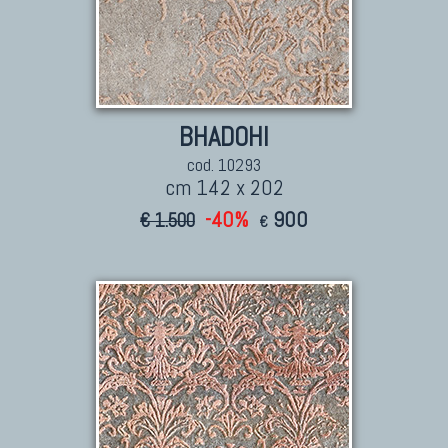
BHADOHI
cod. 10293
cm 142 x 202
-40%
900
€ 1.500
€