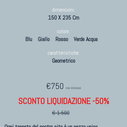
dimensioni:
150 X 235 Cm
colore:
Blu
Giallo
Rosso
Verde Acqua
caratteristiche:
Geometrico
€750
iva inclusa
SCONTO LIQUIDAZIONE -50%
€ 1.500
Ogni tappeto del nostro sito è un pezzo unico.