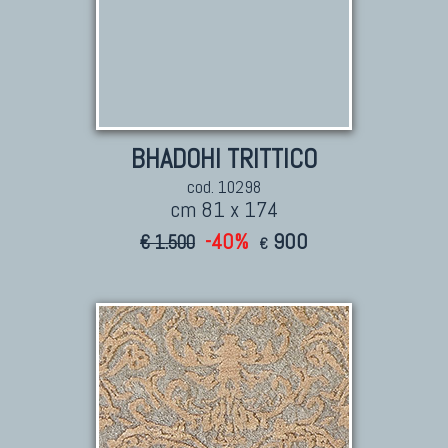
BHADOHI TRITTICO
cod. 10298
cm 81 x 174
-40%
900
€ 1.500
€