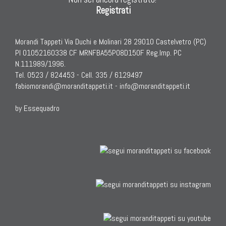
Registrati
Morandi Tappeti Via Duchi e Molinari 28 29010 Castelvetro (PC)
PI 01052160338 CF MRNFBA55P08D150F Reg.Imp. PC
N.111989/1996.
Tel. 0523 / 824453 - Cell. 335 / 6129497
fabiomorandi@moranditappeti.it
-
info@moranditappeti.it
by Essequadro