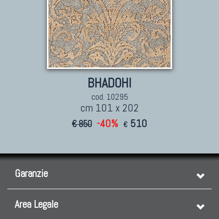
BHADOHI
cod. 10295
cm 101 x 202
-40%
510
€ 850
€
Garanzie
Area Legale