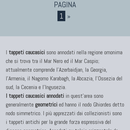
Tappeti Persiani Nuovi
Tappeti Persiani Moderni
1
»
I
tappeti caucasici
sono annodati nella regione omonima
che si trova tra il Mar Nero ed il Mar Caspio;
attualmente comprende l'Azerbaidjan, la Georgia,
l'Armenia, il Nagorno Karabagh, la Abcazia, l'Ossezia del
TAPPETI CLASSICI
sud, la Cecenia e l'Ingusezia.
Collezione Hyderabad
I tappeti caucasici annodati
in quest'area sono
Collezione Peshawar
generalmente
geometrici
ed hanno il nodo Ghiordes detto
Collezione Agra
nodo simmetrico. I più apprezzati dai collezionisti sono
Collezione Zigler
i tappeti antichi per la grande forza espressiva del