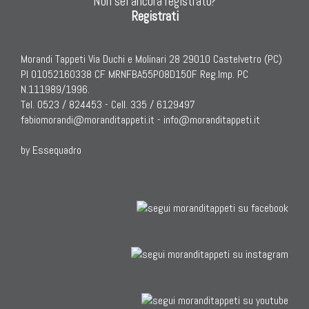
Non sei ancora registrato?
Registrati
TAPPETI PER ARREDAMENTO
Morandi Tappeti Via Duchi e Molinari 28 29010 Castelvetro (PC)
Tappeti Turchi Vecchi E Nuovi
PI 01052160338 CF MRNFBA55P08D150F Reg.Imp. PC
Tappeti Turcomanni Vecchi E Nuovi
N.111989/1996.
Tappeti Ghazni
Tel. 0523 / 824453 - Cell. 335 / 6129497
fabiomorandi@moranditappeti.it
-
info@moranditappeti.it
Tappeti Beluci
Tappeti Dal Mondo
by Essequadro