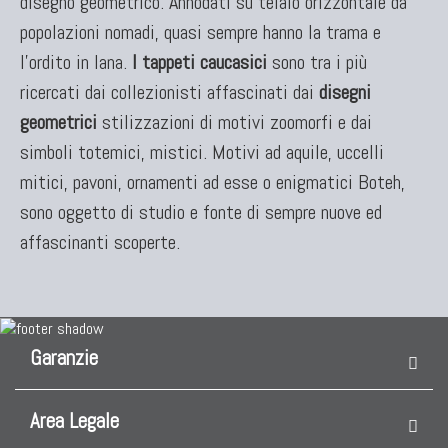
disegno geometrico. Annodati su telaio orizzontale da
popolazioni nomadi, quasi sempre hanno la trama e
l'ordito in lana.
I tappeti caucasici
sono tra i più
ricercati dai collezionisti affascinati dai
disegni
geometrici
stilizzazioni di motivi zoomorfi e dai
simboli totemici, mistici. Motivi ad aquile, uccelli
TAPPETI CAUCASICI
mitici, pavoni, ornamenti ad esse o enigmatici Boteh,
Tappeti Caucasici Antichi: Kazak
sono oggetto di studio e fonte di sempre nuove ed
Tappeti Caucasici Antichi: Karabagh
affascinanti scoperte.
Tappeti Caucasici Antichi : Shirvan
Tappeti Caucasici Vecchi E Nuovi
Garanzie
Area Legale