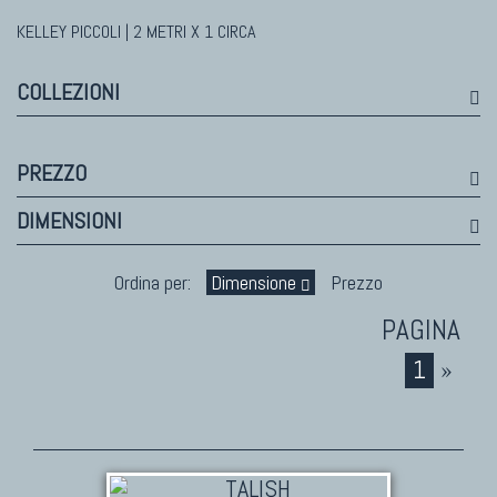
KELLEY PICCOLI | 2 METRI X 1 CIRCA
TAPPETI MODERNI
Tibet Contemporanei
COLLEZIONI
Himalayan
Bhadohi Moderni
Kala Laie
PREZZO
Reloaded
DIMENSIONI
Tappeti Moderni Collezione Morandi
Ordina per:
Dimensione
Prezzo
1
»
TAPPETI DI DESIGN D'ARTE