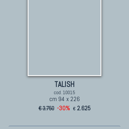
Marco Nereo Rotelli
Daniela Marchetti
Chuk Palu
Giorgio Palù
Fabio Morandi
Vito Catalano
TALISH
cod. 10015
cm 94 x 226
-30%
2.625
€ 3.750
€
TAPPETI PERSIANI
Tappeti Persiani Antichi
Tappeti Persiani Vecchi