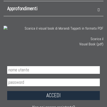
Approfondimenti
TAPPETI ANTICHI DA COLLEZIONE
Tappeti Anatolici Antichi
Tappeti Cinesi Antichi
Tappeti Turcomanni Antichi
Scarica il
Tappeti Agra Antichi E Antica Asia
Visual Book (pdf)
KILIM
Kilim Vecchi E Antichi
Kilim Nuovi
Nuovissimi Kilim India
ACCEDI
Arazzi E Ricami