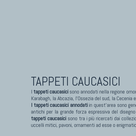
TAPPETI CAUCASICI
I
tappeti caucasici
sono annodati nella regione omoni
Karabagh, la Abcazia, l'Ossezia del sud, la Cecenia e
I tappeti caucasici annodati
in quest'area sono ge
antichi per la grande forza espressiva del disegn
tappeti caucasici
sono tra i più ricercati dai collezi
uccelli mitici, pavoni, ornamenti ad esse o enigmat