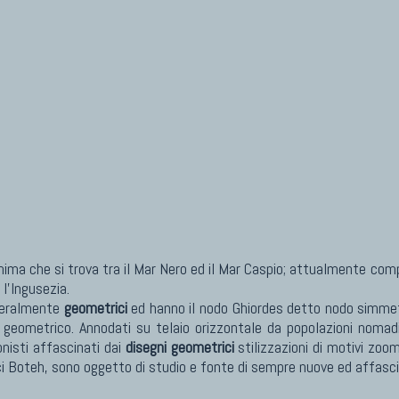
ma che si trova tra il Mar Nero ed il Mar Caspio; attualmente compr
 l'Ingusezia.
neralmente
geometrici
ed hanno il nodo Ghiordes detto nodo simmetri
o geometrico. Annodati su telaio orizzontale da popolazioni nomad
onisti affascinati dai
disegni geometrici
stilizzazioni di motivi zoom
ici Boteh, sono oggetto di studio e fonte di sempre nuove ed affasc