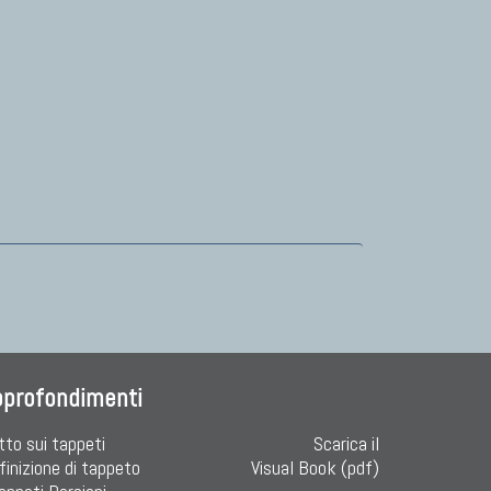
pprofondimenti
tto sui tappeti
Scarica il
finizione di tappeto
Visual Book (pdf)