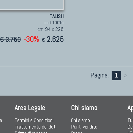
TALISH
cod. 10015
cm 94 x 226
-30%
2.625
€ 3.750
€
Pagina:
1
»
Area Legale
Chi siamo
A
ia
Termini e Condizioni
Chi siamo
Tu
Trattamento dei dati
Punti vendita
De