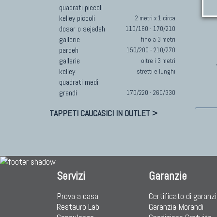
quadrati piccoli
kelley piccoli
2 metri x 1 circa
dosar o sejadeh
110/160 - 170/210
gallerie
fino a 3 metri
pardeh
150/200 - 210/270
gallerie
oltre i 3 metri
kelley
stretti e lunghi
quadrati medi
grandi
170/220 - 260/330
TAPPETI CAUCASICI IN OUTLET >
Servizi
Garanzie
Prova a casa
Certificato di garanz
Restauro Lab
Garanzia Morandi