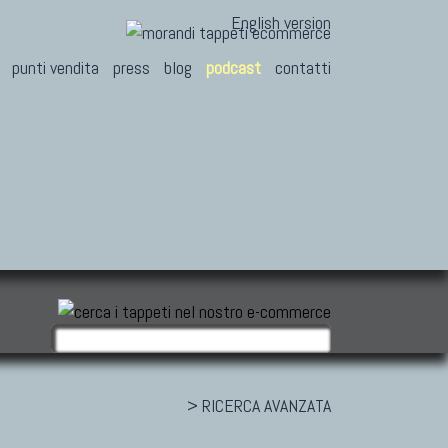
English version
punti vendita
press
blog
podcast
contatti
> RICERCA AVANZATA