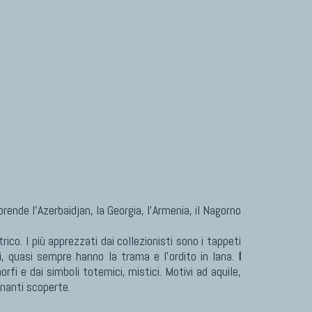
ende l'Azerbaidjan, la Georgia, l'Armenia, il Nagorno
co. I più apprezzati dai collezionisti sono i tappeti
i, quasi sempre hanno la trama e l'ordito in lana.
I
orfi e dai simboli totemici, mistici. Motivi ad aquile,
inanti scoperte.