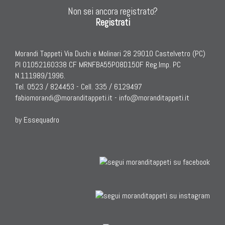
Non sei ancora registrato?
Registrati
Morandi Tappeti Via Duchi e Molinari 28 29010 Castelvetro (PC)
PI 01052160338 CF MRNFBA55P08D150F Reg.Imp. PC
N.111989/1996.
Tel. 0523 / 824453 - Cell. 335 / 6129497
fabiomorandi@moranditappeti.it
-
info@moranditappeti.it
by Essequadro