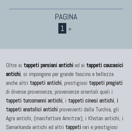
KILIM
Kilim Vecchi E Antichi
1
»
Kilim Nuovi
Nuovissimi Kilim India
Arazzi E Ricami
Oltre ai
tappeti persiani antichi
ed ai
tappeti caucasici
antichi
, si impongono per grande fascino e bellezza
TAPPETI PER ARREDAMENTO
anche altri
tappeti antichi
, prestigiosi
tappeti pregiati
Tappeti Turchi Vecchi E Nuovi
di diverse provenienze, provenienze orientali quali i
Tappeti Turcomanni Vecchi E Nuovi
tappeti turcomanni antichi
, i
tappeti cinesi antichi
,
i
Tappeti Ghazni
tappeti anatolici antichi
provenienti dalla Turchia, gli
Tappeti Beluci
Agra antichi, (manifatture Amritzar), i Khotan antichi, i
Tappeti Dal Mondo
Samarkanda antichi ed altri
tappeti
rari e prestigiosi