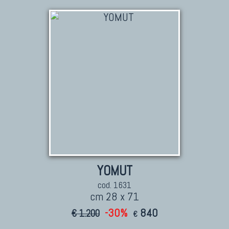
TAPPETI CAUCASICI
Tappeti Caucasici Antichi: Kazak
Tappeti Caucasici Antichi: Karabagh
Tappeti Caucasici Antichi : Shirvan
Tappeti Caucasici Vecchi E Nuovi
TAPPETI ANTICHI DA COLLEZIONE
Tappeti Anatolici Antichi
Tappeti Cinesi Antichi
YOMUT
Tappeti Turcomanni Antichi
cod. 1631
Tappeti Agra Antichi E Antica Asia
cm 28 x 71
-30%
840
€ 1.200
€