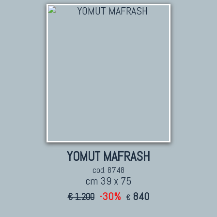
TAPPETI PERSIANI
Tappeti Persiani Antichi
Tappeti Persiani Vecchi
Tappeti Persiani Nuovi
Tappeti Persiani Moderni
TAPPETI CLASSICI
Collezione Hyderabad
YOMUT MAFRASH
Collezione Peshawar
cod. 8748
Collezione Agra
cm 39 x 75
Collezione Zigler
-30%
840
€ 1.200
€