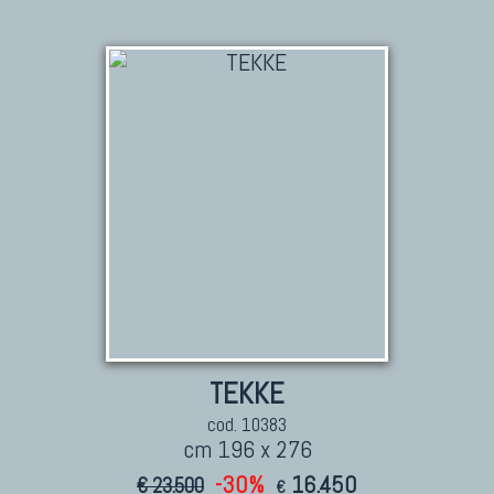
TEKKE
cod. 10383
cm 196 x 276
-30%
16.450
€ 23.500
€