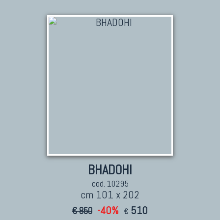
BHADOHI
cod. 10295
cm 101 x 202
-40%
510
€ 850
€