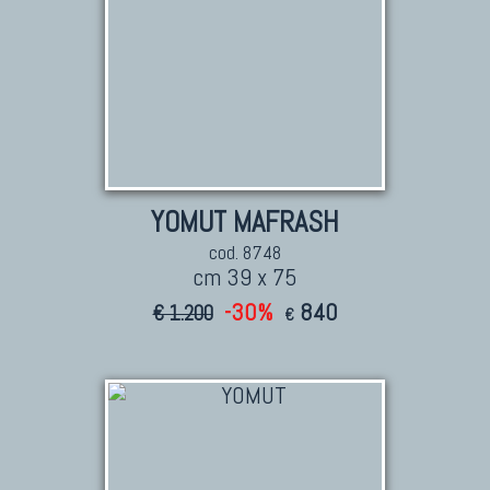
YOMUT MAFRASH
cod. 8748
cm 39 x 75
-30%
840
€ 1.200
€