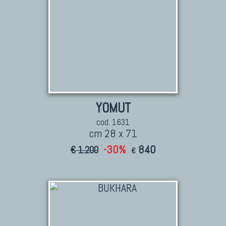
YOMUT
cod. 1631
cm 28 x 71
-30%
840
€ 1.200
€