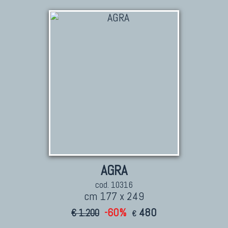
AGRA
cod. 10316
cm 177 x 249
-60%
480
€ 1.200
€