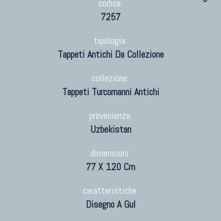
codice:
7257
tipologia:
Tappeti Antichi Da Collezione
collezione:
Tappeti Turcomanni Antichi
provenienza:
Uzbekistan
dimensioni:
77 X 120 Cm
caratteristiche:
Disegno A Gul