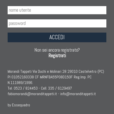
ACCEDI
Non sei ancora registrato?
Registrati
Morandi Tappeti Via Duchi e Molinari 28 29010 Castelvetro (PC)
PI 01052160338 CF MRNFBA55P08D150F Reg.Imp. PC
N.111989/1996.
Tel. 0523 / 824453 - Cell. 335 / 6129497
fabiomorandi@moranditappeti.it
-
info@moranditappeti.it
by Essequadro