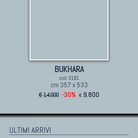
BUKHARA
cod. 0181
cm 357 x 533
-30%
9.800
€ 14.000
€
ULTIMI ARRIVI