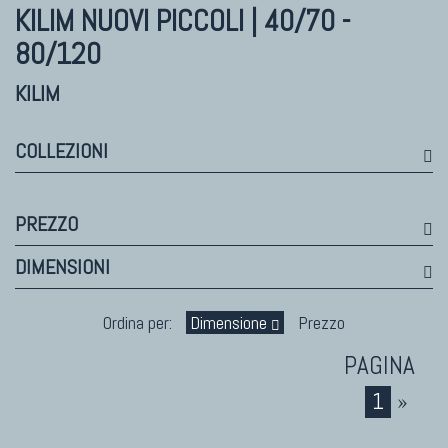
Himalayan
KILIM NUOVI
PICCOLI | 40/70 -
Bhadohi Moderni
80/120
Kala Laie
Reloaded
KILIM
Tappeti Moderni Collezione Morandi
COLLEZIONI
TAPPETI DI DESIGN D'ARTE
PREZZO
Marco Nereo Rotelli
DIMENSIONI
Daniela Marchetti
Chuk Palu
Ordina per:
Dimensione
Prezzo
Giorgio Palù
Fabio Morandi
Vito Catalano
1
»