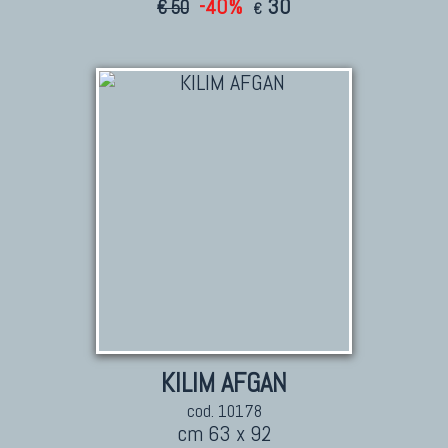
-40%
30
€ 50
€
KILIM
Kilim Vecchi E Antichi
Kilim Nuovi
Nuovissimi Kilim India
Arazzi E Ricami
TAPPETI PER ARREDAMENTO
Tappeti Turchi Vecchi E Nuovi
Tappeti Turcomanni Vecchi E Nuovi
Tappeti Ghazni
Tappeti Beluci
KILIM AFGAN
Tappeti Dal Mondo
cod. 10178
cm 63 x 92