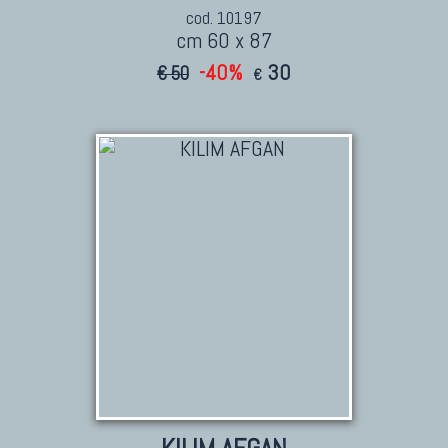
cod. 10197
cm 60 x 87
-40%
30
€ 50
€