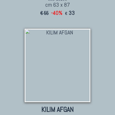
cm 63 x 87
-40%
33
€ 55
€
KILIM AFGAN