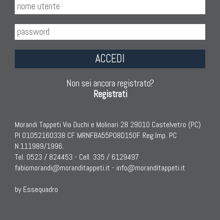
ACCEDI
Non sei ancora registrato?
Registrati
Morandi Tappeti Via Duchi e Molinari 28 29010 Castelvetro (PC)
PI 01052160338 CF MRNFBA55P08D150F Reg.Imp. PC
N.111989/1996.
Tel. 0523 / 824453 - Cell. 335 / 6129497
fabiomorandi@moranditappeti.it
-
info@moranditappeti.it
by Essequadro