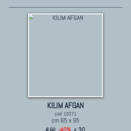
TAPPETI PERSIANI
Tappeti Persiani Antichi
Tappeti Persiani Vecchi
Tappeti Persiani Nuovi
Tappeti Persiani Moderni
TAPPETI CLASSICI
Collezione Hyderabad
Collezione Peshawar
Collezione Agra
KILIM AFGAN
Collezione Zigler
cod. 10371
cm 65 x 95
-40%
30
€ 50
€