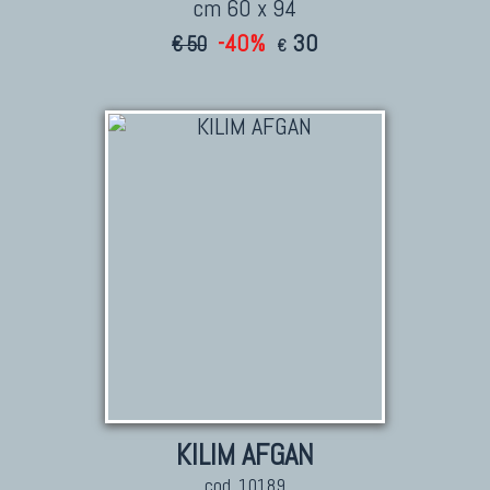
cm 60 x 94
-40%
30
€ 50
€
KILIM AFGAN
cod. 10189