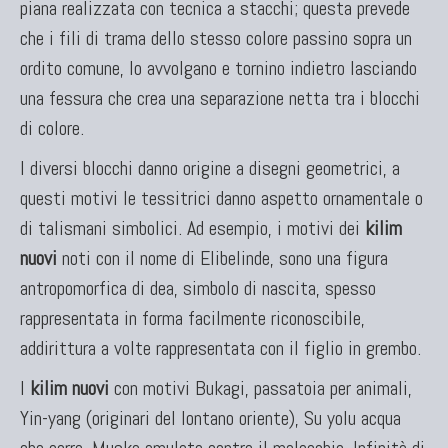
piana realizzata con tecnica a stacchi; questa prevede
che i fili di trama dello stesso colore passino sopra un
ordito comune, lo avvolgano e tornino indietro lasciando
una fessura che crea una separazione netta tra i blocchi
di colore.
I diversi blocchi danno origine a disegni geometrici, a
questi motivi le tessitrici danno aspetto ornamentale o
di talismani simbolici. Ad esempio, i motivi dei
kilim
nuovi
noti con il nome di Elibelinde, sono una figura
antropomorfica di dea, simbolo di nascita, spesso
rappresentata in forma facilmente riconoscibile,
addirittura a volte rappresentata con il figlio in grembo.
I
kilim nuovi
con motivi Bukagi, passatoia per animali,
Yin-yang (originari del lontano oriente), Su yolu acqua
che corre, Muska amuleto contro il malocchio. Infinità di