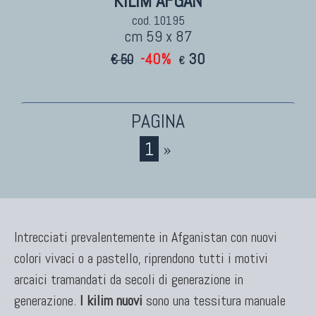
KILIM AFGAN
cod. 10195
cm 59 x 87
-40%
30
€ 50
€
1
»
Intrecciati prevalentemente in Afganistan con nuovi
colori vivaci o a pastello, riprendono tutti i motivi
arcaici tramandati da secoli di generazione in
generazione.
I kilim nuovi
sono una tessitura manuale