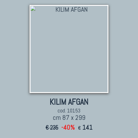
TAPPETI PERSIANI
Tappeti Persiani Antichi
Tappeti Persiani Vecchi
Tappeti Persiani Nuovi
Tappeti Persiani Moderni
TAPPETI CLASSICI
Collezione Hyderabad
Collezione Peshawar
Collezione Agra
KILIM AFGAN
Collezione Zigler
cod. 10153
cm 87 x 299
-40%
141
€ 235
€