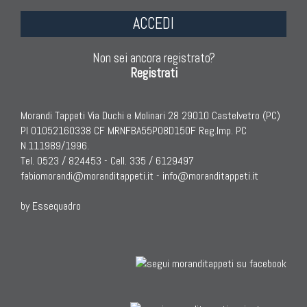
ACCEDI
Non sei ancora registrato?
Registrati
Morandi Tappeti Via Duchi e Molinari 28 29010 Castelvetro (PC)
PI 01052160338 CF MRNFBA55P08D150F Reg.Imp. PC
N.111989/1996.
Tel. 0523 / 824453 - Cell. 335 / 6129497
fabiomorandi@moranditappeti.it
-
info@moranditappeti.it
by Essequadro