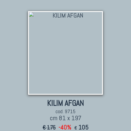
KILIM
Kilim Vecchi E Antichi
Kilim Nuovi
Nuovissimi Kilim India
Arazzi E Ricami
TAPPETI PER ARREDAMENTO
Tappeti Turchi Vecchi E Nuovi
Tappeti Turcomanni Vecchi E Nuovi
Tappeti Ghazni
Tappeti Beluci
KILIM AFGAN
Tappeti Dal Mondo
cod. 9715
cm 81 x 197
-40%
105
€ 175
€