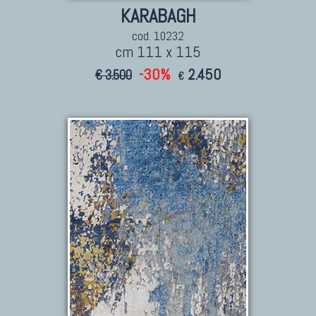
KARABAGH
cod. 10232
cm 111 x 115
-30%
2.450
€ 3.500
€