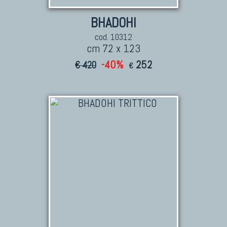
BHADOHI
cod. 10312
cm 72 x 123
-40%
252
€ 420
€