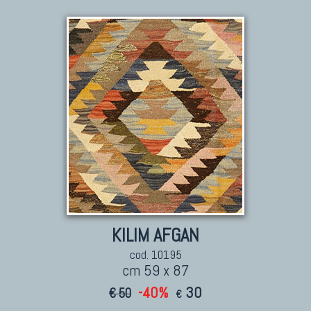
KILIM AFGAN
cod. 10195
cm 59 x 87
-40%
30
€ 50
€