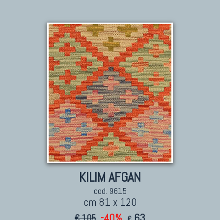
KILIM AFGAN
cod. 9615
cm 81 x 120
-40%
63
€ 105
€