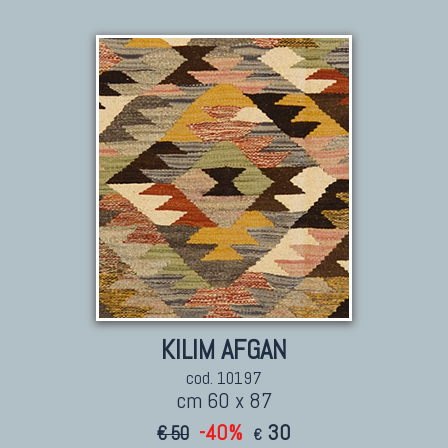
KILIM AFGAN
cod. 10197
cm 60 x 87
-40%
30
€ 50
€