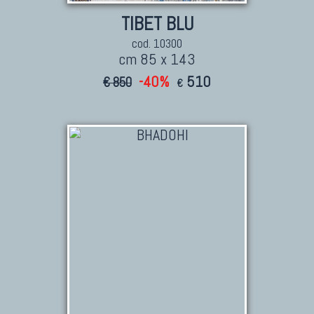
TIBET BLU
cod. 10300
cm 85 x 143
-40%
510
€ 850
€